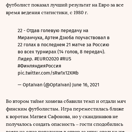
футболист показал лучший результат на Евро за все
время ведения статистики, с 1980 г.
22 - Отдав голевую передачу на
Миранчука, Артем Дзюба поучаствовал в
22 голах в последнем 21 матче за Россию
во всех турнирах (14 голов, 8 передач).
Лидер.
#EURO2020
#RUS
#ФинляндияРоссия
pic.twitter.com/sRw1x12XMb
— OptaIvan (@OptaIvan)
June 16, 2021
Во втором тайме хозяева сбавили темп и отдали мяч
финским футболистам. Игра переместилась ближе
к воротам Матвея Сафонова, но у скандинавов не
получалось создать опасность – гости сподобились
всего на одно попадание в створ за игру, столько же