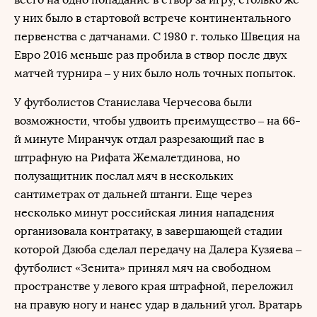
у них было в стартовой встрече континентального
первенства с датчанами. С 1980 г. только Швеция на
Евро 2016 меньше раз пробила в створ после двух
матчей турнира – у них было ноль точных попыток.
У футболистов Станислава Черчесова были
возможности, чтобы удвоить преимущество – на 66-
й минуте Миранчук отдал разрезающий пас в
штрафную на Рифата Жемалетдинова, но
полузащитник послал мяч в нескольких
сантиметрах от дальней штанги. Еще через
несколько минут российская линия нападения
организовала контратаку, в завершающей стадии
которой Дзюба сделал передачу на Далера Кузяева –
футболист «Зенита» принял мяч на свободном
пространстве у левого края штрафной, переложил
на правую ногу и нанес удар в дальний угол. Вратарь