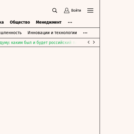
Войти
ка
Общество
Менеджмент
шленность
Инновации и технологии
думу: каким был и будет российский парламент
Война на Ближне