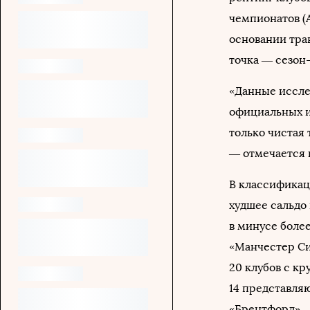
чемпионатов (
основании тра
точка — сезон-
«Данные иссле
официальных и
только чистая
— отмечается 
В классификац
худшее сальдо
в минусе более
«Манчестер Си
20 клубов с к
14 представля
«Брентфорд» —