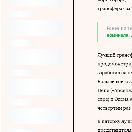
трансферах за 
Ранее по т
номинала. 
Лучший трансф
продемонстрир
заработал на п
Больше всего 
Пепе («Арсенал
евро) и Эдена 
четвертый раз
В пятерку луч
представителя