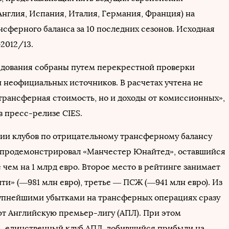
Англия, Испания, Италия, Германия, Франция) на
нсферного баланса за 10 последних сезонов. Исходная
2012/13.
дования собраны путем перекрестной проверки
 неофициальных источников. В расчетах учтена не
 трансферная стоимость, но и доходы от комиссионных»,
в пресс-релизе CIES.
ии клубов по отрицательному трансферному балансу
 продемонстрировал «Манчестер Юнайтед», оставшийся
 чем на 1 млрд евро. Второе место в рейтинге занимает
ти» (—981 млн евро), третье — ПСЖ (—941 млн евро). Из
рупнейшими убытками на трансферных операциях сразу
ют Английскую премьер-лигу (АПЛ). При этом
 единственный клуб АПЛ, добившийся прибыли на