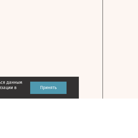
ься данным
изации в
Принять