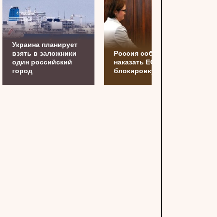
Украина планирует
взять в заложники
Россия собирается
один российский
наказать EC за
город
блокировку активов