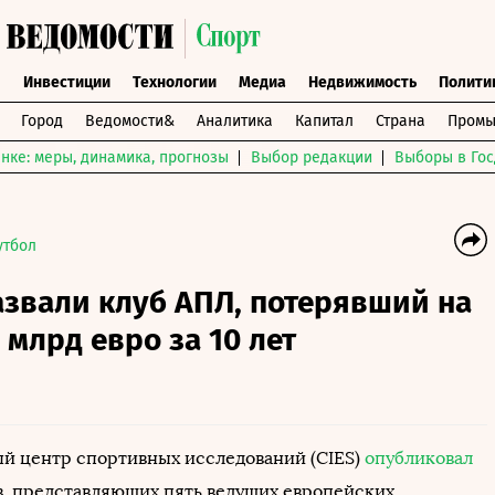
ы
Инвестиции
Технологии
Медиа
Недвижимость
Полити
Город
Ведомости&
Аналитика
Капитал
Страна
Промы
нке: меры, динамика, прогнозы
Выбор редакции
Выборы в Гос
утбол
звали клуб АПЛ, потерявший на
 млрд евро за 10 лет
 центр спортивных исследований (CIES)
опубликовал
в, представляющих пять ведущих европейских