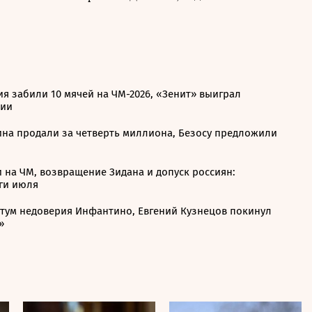
я забили 10 мячей на ЧМ-2026, «Зенит» выиграл
сии
ина продали за четверть миллиона, Безосу предложили
 на ЧМ, возвращение Зидана и допуск россиян:
ги июля
отум недоверия Инфантино, Евгений Кузнецов покинул
»