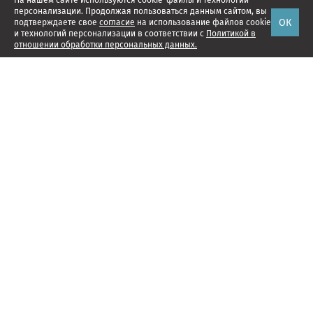
На нашем сайте используются cookie-файлы и технологии
персонализации. Продолжая пользоваться данным сайтом, вы
ОК
подтверждаете свое
согласие
на использование файлов cookie
и технологий персонализации в соответствии с
Политикой в
отношении обработки персональных данных.
Наши проекты
Подписка
Реклама
Справочник компаний
Об издании