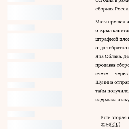
Сегодня в рам
сборная России
Матч прошел н
открыл капита
штрафной площ
отдал обратно 
Яна Облака. Д
продавав обор
счете — через 
Шунина отправ
тайм получилс
сдержала атаку
Есть вторая 
👏🏻🇷🇺