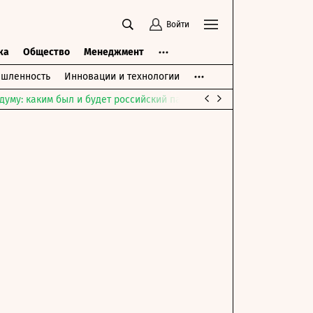
Войти
ка
Общество
Менеджмент
шленность
Инновации и технологии
думу: каким был и будет российский парламент
Война на Ближне