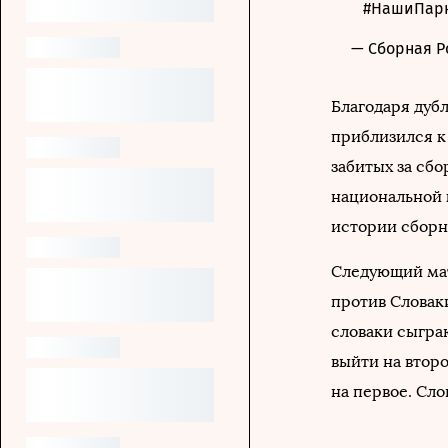
⠀
#НашиПар
— Сборная Р
Благодаря дуб
приблизился к
забитых за сбо
национальной 
истории сборно
Следующий мат
против Словак
словаки сыгра
выйти на второ
на первое. Сл