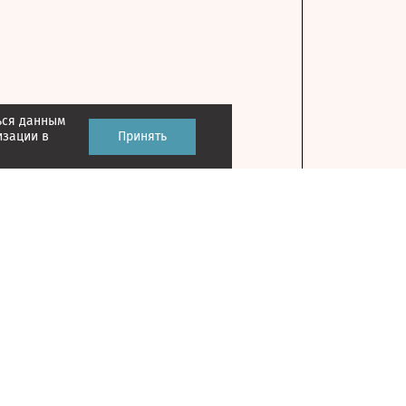
ься данным
изации в
Принять