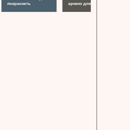
покраснеть
армию для Украины