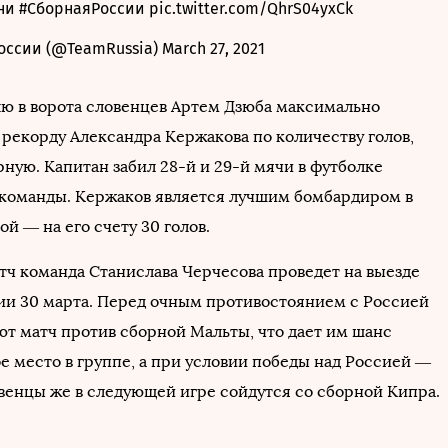
ни
#СборнаяРоссии
pic.twitter.com/QhrS04yxCk
оссии (@TeamRussia)
March 27, 2021
лю в ворота словенцев Артем Дзюба максимально
 рекорду Александра Кержакова по количеству голов,
рную. Капитан забил 28-й и 29-й мячи в футболке
команды. Кержаков является лучшим бомбардиром в
й — на его счету 30 голов.
ч команда Станислава Черчесова проведет на выезде
ии 30 марта. Перед очным противостоянием с Россией
ют матч против сборной Мальты, что дает им шанс
е место в группе, а при условии победы над Россией —
овенцы же в следующей игре сойдутся со сборной Кипра.