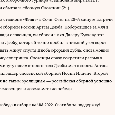
ках отборочного турнира чемпионата мира 2022 г.
 обыграла сборную Словении (2:1).
а стадионе «Фишт» в Сочи. Счет на 28-й минуте встречи
н сборной России Артем Дзюба. Поборовшись за мяч в
ади словенцев, он сбросил мяч Далеру Кузяеву, тот
на Дзюбу, который точно пробил в нижний угол ворот
евять минут спустя Дзюба оформил дубль, снова мощно
ону соперника. Словенцы сразу сократили разрыв в
минуту после второго гола Дзюбы мяч в ворота Антона
ил лидер словенской сборной Йосип Иличич. Второй
я не таким зрелищным — российская сборной успешно
 словенцев и довела матч до победы.
победа в отборе на ЧМ-2022. Спасибо за поддержку!