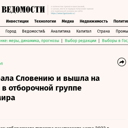
ы
Инвестиции
Технологии
Медиа
Недвижимость
Полити
Город
Ведомости&
Аналитика
Капитал
Страна
Промы
нке: меры, динамика, прогнозы
Выбор редакции
Выборы в Гос
ол
рала Словению и вышла на
 в отборочной группе
мира