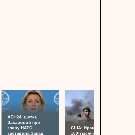
АБН24: шутка
Захаровой про
главу НАТО
США: Иран готовит
заставила Запад
100-тысячную