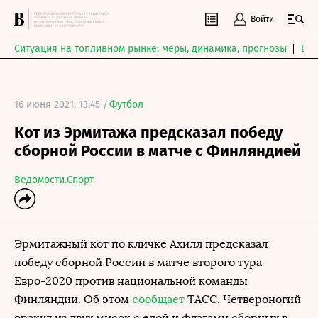
Войти
Ситуация на топливном рынке: меры, динамика, прогнозы
Выб
16 июня 2021, 13:45 /
Футбол
Кот из Эрмитажа предсказал победу
сборной России в матче с Финляндией
Ведомости.Спорт
Эрмитажный кот по кличке Ахилл предсказал
победу сборной России в матче второго тура
Евро-2020 против национальной команды
Финляндии. Об этом
сообщает
ТАСС. Четвероногий
оракул из двух мисок с едой и флагами сборных в