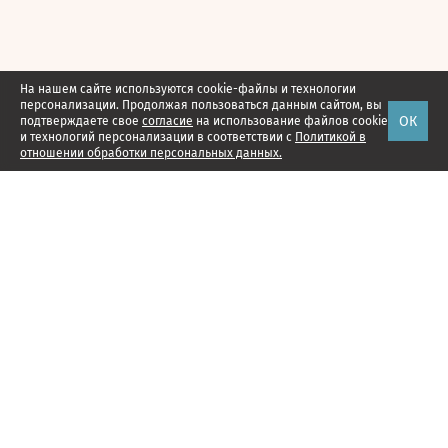
На нашем сайте используются cookie-файлы и технологии
персонализации. Продолжая пользоваться данным сайтом, вы
ОК
подтверждаете свое
согласие
на использование файлов cookie
и технологий персонализации в соответствии с
Политикой в
отношении обработки персональных данных.
Наши проекты
Подписка
Реклама