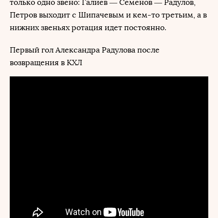
только одно звено: Галиев — Семенов — Радулов,
Петров выходит с Шипачевым и кем-то третьим, а в
нижних звеньях ротация идет постоянно.
Первый гол Александра Радулова после
возвращения в КХЛ