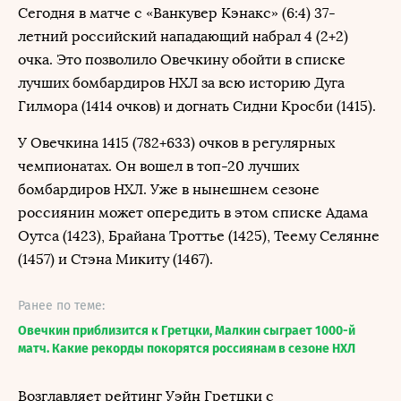
Сегодня в матче с «Ванкувер Кэнакс» (6:4) 37-
летний российский нападающий набрал 4 (2+2)
очка. Это позволило Овечкину обойти в списке
лучших бомбардиров НХЛ за всю историю Дуга
Гилмора (1414 очков) и догнать Сидни Кросби (1415).
У Овечкина 1415 (782+633) очков в регулярных
чемпионатах. Он вошел в топ-20 лучших
бомбардиров НХЛ. Уже в нынешнем сезоне
россиянин может опередить в этом списке Адама
Оутса (1423), Брайана Троттье (1425), Теему Селянне
(1457) и Стэна Микиту (1467).
Ранее по теме:
Овечкин приблизится к Гретцки, Малкин сыграет 1000-й
матч. Какие рекорды покорятся россиянам в сезоне НХЛ
Возглавляет рейтинг Уэйн Гретцки с