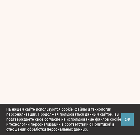
На нашем сайте используются cookie-файлы и технологии
персонализации. Продолжая пользоваться данным сайтом, вы
ОК
подтверждаете свое
согласие
на использование файлов cookie
и технологий персонализации в соответствии с
Политикой в
отношении обработки персональных данных.