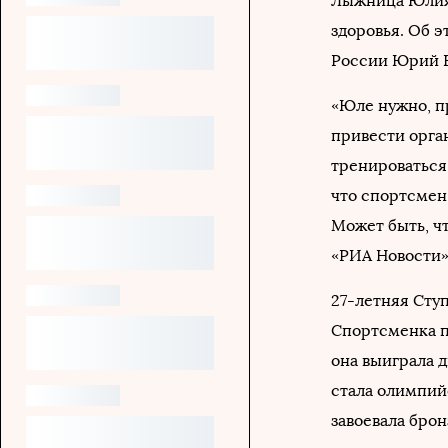
Лыжница Юлия 
здоровья. Об 
России Юрий Б
«Юле нужно, п
привести орган
тренироваться 
что спортсмен
Может быть, ч
«РИА Новости»
27-летняя Сту
Спортсменка п
она выиграла 
стала олимпий
завоевала бро