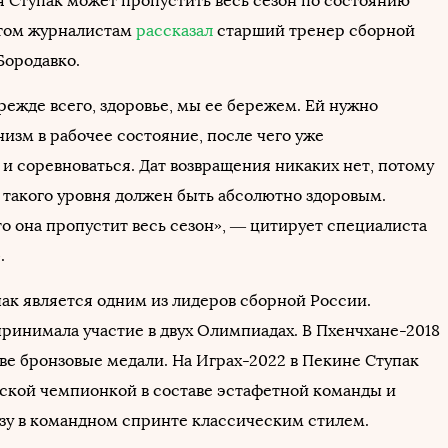
Ступак может пропустить весь сезон по состоянию
этом журналистам
рассказал
старший тренер сборной
ородавко.
режде всего, здоровье, мы ее бережем. Ей нужно
изм в рабочее состояние, после чего уже
и соревноваться. Дат возвращения никаких нет, потому
 такого уровня должен быть абсолютно здоровым.
то она пропустит весь сезон», — цитирует специалиста
.
пак является одним из лидеров сборной России.
ринимала участие в двух Олимпиадах. В Пхенчхане-2018
две бронзовые медали. На Играх-2022 в Пекине Ступак
ской чемпионкой в составе эстафетной команды и
нзу в командном спринте классическим стилем.