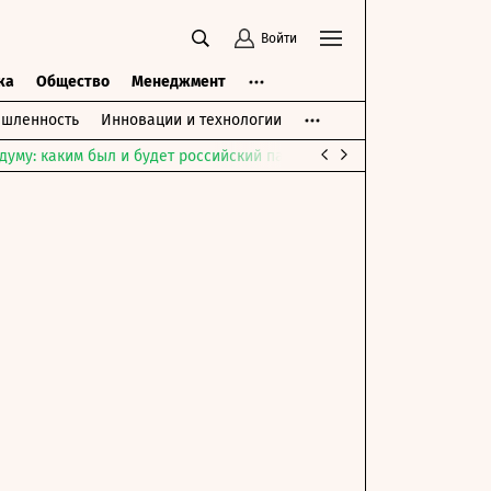
Войти
ка
Общество
Менеджмент
шленность
Инновации и технологии
думу: каким был и будет российский парламент
Война на Ближне