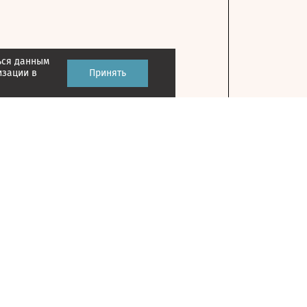
ься данным
изации в
Принять
Контакты