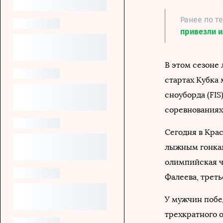
Ранее по т
привезли и
В этом сезоне
стартах Кубка
сноуборда (FIS
соревнованиях 
Сегодня в Кра
лыжным гонкам
олимпийская ч
Фалеева, треть
У мужчин побе
трехкратного 