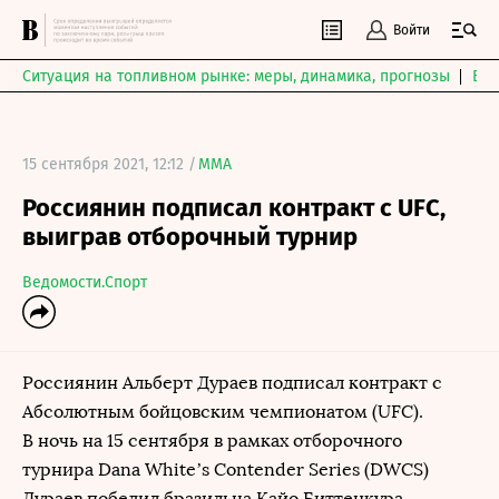
Войти
Ситуация на топливном рынке: меры, динамика, прогнозы
Выб
15 сентября 2021, 12:12 /
MMA
Россиянин подписал контракт с UFC,
выиграв отборочный турнир
Ведомости.Спорт
Россиянин Альберт Дураев подписал контракт с
Абсолютным бойцовским чемпионатом (UFC).
В ночь на 15 сентября в рамках отборочного
турнира Dana White’s Contender Series (DWCS)
Дураев победил бразильца Кайо Биттенкура