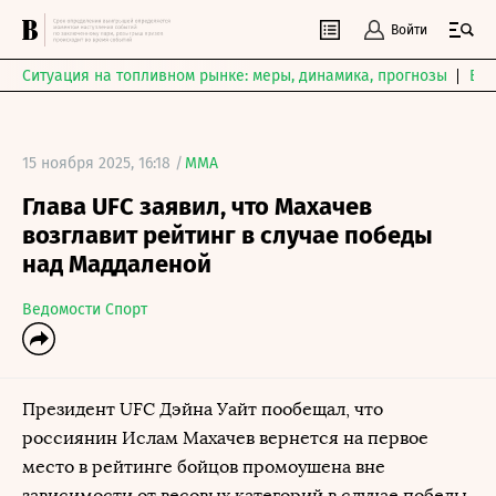
Войти
Ситуация на топливном рынке: меры, динамика, прогнозы
Выб
15 ноября 2025, 16:18 /
MMA
Глава UFC заявил, что Махачев
возглавит рейтинг в случае победы
над Маддаленой
Ведомости Спорт
Президент UFC Дэйна Уайт пообещал, что
россиянин Ислам Махачев вернется на первое
место в рейтинге бойцов промоушена вне
зависимости от весовых категорий в случае победы