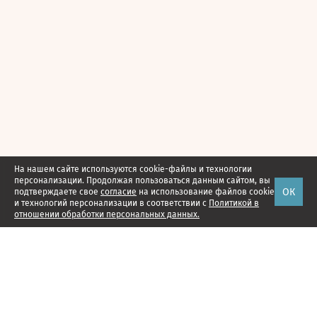
На нашем сайте используются cookie-файлы и технологии
персонализации. Продолжая пользоваться данным сайтом, вы
ОК
подтверждаете свое
согласие
на использование файлов cookie
и технологий персонализации в соответствии с
Политикой в
отношении обработки персональных данных.