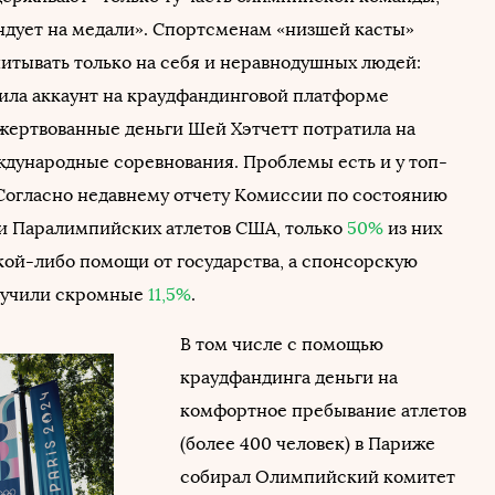
ндует на медали». Спортсменам «низшей касты»
читывать только на себя и неравнодушных людей:
дила аккаунт на краудфандинговой платформе
ертвованные деньги Шей Хэтчетт потратила на
ждународные соревнования. Проблемы есть и у топ-
Согласно недавнему отчету Комиссии по состоянию
 Паралимпийских атлетов США, только
50%
из них
кой-либо помощи от государства, а спонсорскую
лучили скромные
11,5%
.
В том числе с помощью
краудфандинга деньги на
комфортное пребывание атлетов
(более 400 человек) в Париже
собирал Олимпийский комитет