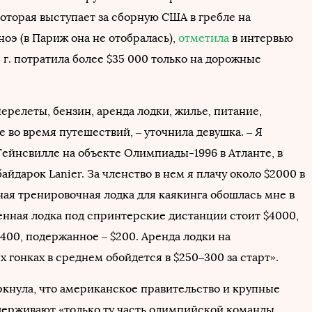
которая выступает за сборную США в гребле на
ноэ (в Париж она не отобралась),
отметила
в интервью
18 г. потратила более $35 000 только на дорожные
перелеты, бензин, аренда лодки, жилье, питание,
 во время путешествий, – уточнила девушка. – Я
Гейнсвилле на объекте Олимпиады-1996 в Атланте, в
байдарок Lanier. За членство в нем я плачу около $2000 в
ная тренировочная лодка для каякинга обошлась мне в
енная лодка под спринтерские дистанции стоит $4000,
$400, подержанное – $200. Аренда лодки на
 гонках в среднем обойдется в $250–300 за старт».
ркнула, что американское правительство и крупные
ерживают «только ту часть олимпийской команды,