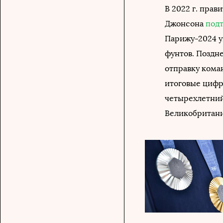
В 2022 г. пра
Джонсона
под
Парижу-2024 ув
фунтов. Поздн
отправку кома
итоговые цифр
четырехлетний
Великобритани