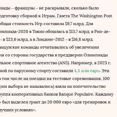
иады – французы – не раскрывали, сколько было
одготовку сборной к Играм. Газета The Washington Post
 общая стоимость Игр составила $9,7 млрд. Для
мпиада-2020 в Токио обошлась в $13,7 млрд, в Рио-де-
в $23,6 млрд, а в Лондоне-2012 – в $16,8 млрд.
нцузские команды отчитывались об увеличении
я со стороны государства в преддверии Олимпиады
ьное спортивное агентство (ANS). Например, в 2023 г.
ной по парусному спорту составили
4,3 млн евро
. Эти
 том числе на поездки на тестовые соревнования. 100
рии выбора не назывались) взяла на попечительство
руппа кооперативных банков Banque Populaire. Каждому
 был выделен грант до 20 000 евро «для тренировок и
лучших условиях».