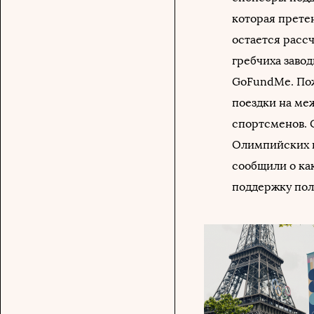
которая прете
остается расс
гребчиха заво
GoFundMe. Пож
поездки на ме
спортсменов. 
Олимпийских и
сообщили о ка
поддержку по