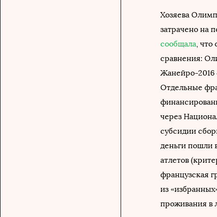
Хозяева Олимп
затрачено на п
сообщала
, что
сравнения: Оли
Жанейро-2016 – 
Отдельные фра
финансировани
через Национал
субсидии сбор
деньги пошли в
атлетов (крите
французская г
из «избранных»
проживания в 