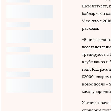
Шей Хэтчетт, 
байдарках и ка
Vice, что с 20
расходы.
«В них входят 
восстановление
тренируюсь в 
клубе каноэ и 
год. Подержан
$2000, соврем
новое весло – 
международных
Хэтчетт подче
спонсоры подд