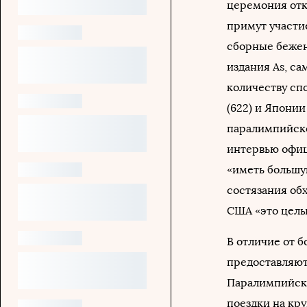
церемония отк
примут участи
сборные бежен
издания As, с
количеству сп
(622) и Японии
паралимпийско
интервью офиц
«иметь большу
состязания об
США «это целы
В отличие от 
предоставляют
Паралимпийско
поездки на кр