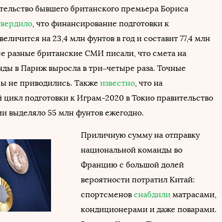
вительство бывшего британского премьера Бориса
твердило
, что финансирование подготовки к
еличится на 23,4 млн фунтов в год и составит 77,4 млн
ее разные британские СМИ писали, что смета на
нды в Париж выросла в три–четыре раза. Точные
ы не приводились. Также
известно
, что на
 цикл подготовки к Играм-2020 в Токио правительство
и выделяло 55 млн фунтов ежегодно.
Приличную сумму на отправку
национальной команды во
Францию с большой долей
вероятности потратил Китай:
спортсменов
снабдили
матрасами,
кондиционерами и даже поварами.