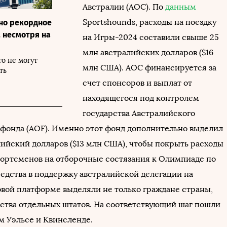
Австралии (AOC). По
данным
Sportshounds, расходы на поездку
но рекордное
, несмотря на
на Игры-2024 составили свыше 25
млн австралийских долларов ($16
о не могут
млн США). AOC финансируется за
ть
счет спонсоров и выплат от
находящегося под контролем
государства Австралийского
фонда (AOF). Именно этот фонд дополнительно выделил
лийский долларов ($13 млн США), чтобы покрыть расходы
портсменов на отборочные состязания к Олимпиаде по
редства в поддержку австралийской делегации на
вой платформе выделяли не только граждане страны,
ьства отдельных штатов. На соответствующий шаг пошли
 Уэльсе и Квинсленде.