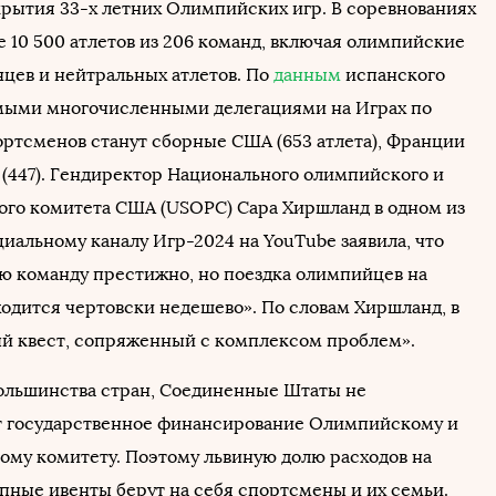
рытия 33-х летних Олимпийских игр. В соревнованиях
е 10 500 атлетов из 206 команд, включая олимпийские
цев и нейтральных атлетов. По
данным
испанского
амыми многочисленными делегациями на Играх по
ортсменов станут сборные США (653 атлета), Франции
 (447). Гендиректор Национального олимпийского и
го комитета США (USOPC) Сара Хиршланд в одном из
иальному каналу Игр-2024 на YouTube заявила, что
ю команду престижно, но поездка олимпийцев на
ходится чертовски недешево». По словам Хиршланд, в
й квест, сопряженный с комплексом проблем».
большинства стран, Соединенные Штаты не
 государственное финансирование Олимпийскому и
му комитету. Поэтому львиную долю расходов на
упные ивенты берут на себя спортсмены и их семьи.