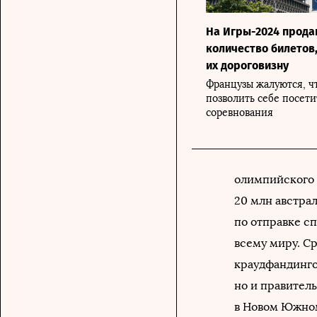
На Игры-2024 прода
количество билетов
их дороговизну
Французы жалуются, чт
позволить себе посети
соревнования
олимпийского 
20 млн австра
по отправке с
всему миру. С
краудфандинго
но и правител
в Новом Южном