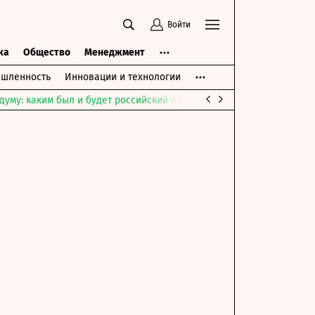
Войти
ка
Общество
Менеджмент
шленность
Инновации и технологии
думу: каким был и будет российский парламент
Война на Ближне