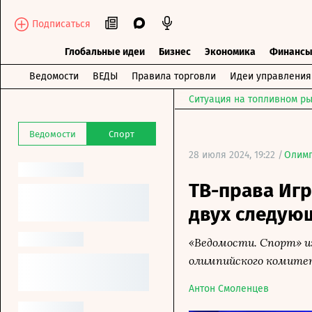
Подписаться
Глобальные идеи
Бизнес
Экономика
Финанс
Ведомости
ВЕДЫ
Правила торговли
Идеи управления
Ситуация на топливном ры
Ведомости
Спорт
28 июля 2024, 19:22 /
Олимп
ТВ-права Игр
двух следую
«Ведомости. Спорт» и
олимпийского комите
Антон Смоленцев