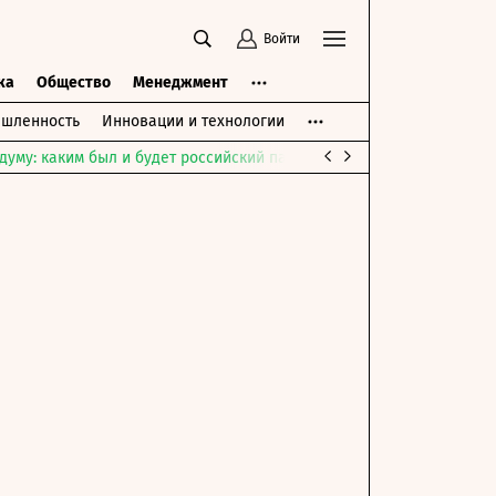
Войти
ка
Общество
Менеджмент
шленность
Инновации и технологии
думу: каким был и будет российский парламент
Война на Ближне