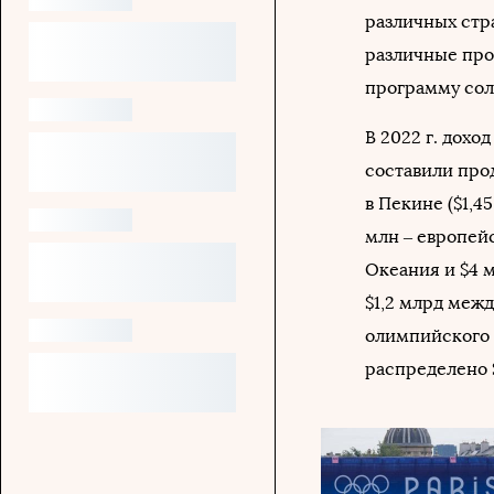
различных стра
различные про
программу сол
В 2022 г. дохо
составили про
в Пекине ($1,4
млн – европейс
Океания и $4 м
$1,2 млрд меж
олимпийского ц
распределено $