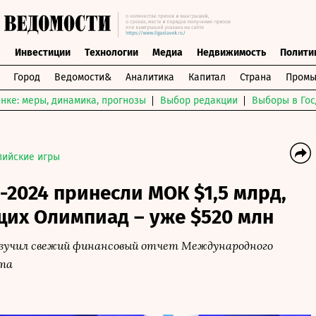
ы
Инвестиции
Технологии
Медиа
Недвижимость
Полити
Город
Ведомости&
Аналитика
Капитал
Страна
Промы
нке: меры, динамика, прогнозы
Выбор редакции
Выборы в Гос
ийские игры
-2024 принесли МОК $1,5 млрд,
щих Олимпиад – уже $520 млн
зучил свежий финансовый отчет Международного
та