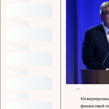
EPA
Международны
финансовый от