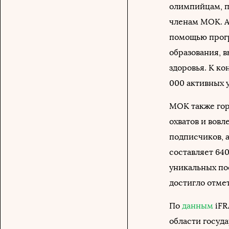
олимпийцам, п
членам МОК. A
помощью прогр
образования, 
здоровья. К ко
000 активных 
МОК также гор
охватов и вовл
подписчиков, 
составляет 640
уникальных по
достигло отмет
По
данным
iFR
области госуд