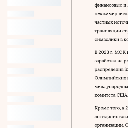
финансовые и 
некоммерческа
частных источ
трансляции со
символики в к
В 2023 г. МОК 
заработал на р
распределив $
Олимпийских и
международны
комитета США
Кроме того, в
антидопингово
организации. 