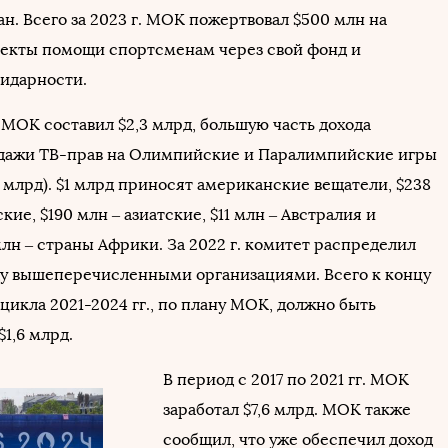
н. Всего за 2023 г. МОК пожертвовал $500 млн на
екты помощи спортсменам через свой фонд и
идарности.
д МОК составил $2,3 млрд, большую часть дохода
дажи ТВ-прав на Олимпийские и Паралимпийские игры
5 млрд). $1 млрд приносят американские вещатели, $238
кие, $190 млн – азиатские, $11 млн – Австралия и
лн – страны Африки. За 2022 г. комитет распределил
ду вышеперечисленными организациями. Всего к концу
икла 2021-2024 гг., по плану МОК, должно быть
1,6 млрд.
В период с 2017 по 2021 гг. МОК
заработал $7,6 млрд. МОК также
сообщил, что уже обеспечил доход