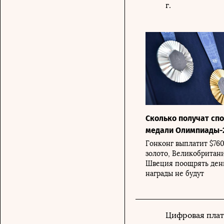
г.
Сколько получат сп
медали Олимпиады-
Гонконг выплатит $760
золото, Великобритани
Швеция поощрять день
награды не будут
Цифровая плат