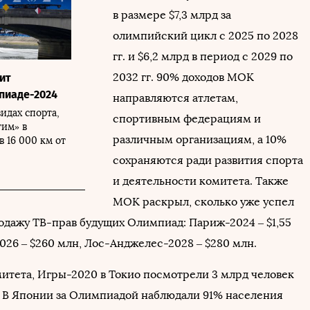
в размере $7,3 млрд за
олимпийский цикл с 2025 по 2028
гг. и $6,2 млрд в период с 2029 по
2032 гг. 90% доходов МОК
ит
пиаде-2024
направляются атлетам,
видах спорта,
спортивным федерациям и
им» в
различным организациям, а 10%
в 16 000 км от
сохраняются ради развития спорта
и деятельности комитета. Также
МОК раскрыл, сколько уже успел
родажу ТВ-прав будущих Олимпиад: Париж-2024 – $1,55
026 – $260 млн, Лос-Анджелес-2028 – $280 млн.
итета, Игры-2020 в Токио посмотрели 3 млрд человек
. В Японии за Олимпиадой наблюдали 91% населения