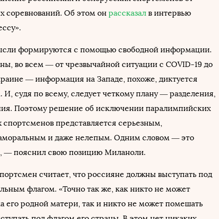
 соревнований. Об этом он
рассказал
в интервью
ссу».
ысли формируются с помощью свободной информации.
оны, во всем — от чрезвычайной ситуации с COVID-19 до
краине — информация на Западе, похоже, диктуется
 И, судя по всему, следует четкому плану — разделения,
ния. Поэтому решение об исключении паралимпийских
 спортсменов представляется серьезным,
аморальным и даже нелепым. Одним словом — это
, — пояснил свою позицию Миланоли.
портсмен считает, что россияне должны выступать под
льным флагом. «Точно так же, как никто не может
а его родной матери, так и никто не может помешать
ступать под флагом его страны. В этом нет никаких