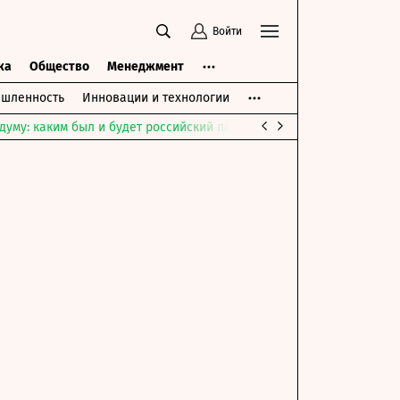
Войти
ка
Общество
Менеджмент
шленность
Инновации и технологии
думу: каким был и будет российский парламент
Война на Ближне