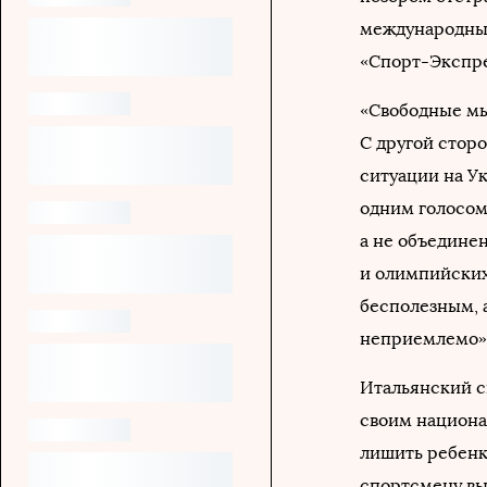
международных
«Спорт-Экспре
«Свободные м
С другой стор
ситуации на У
одним голосом.
а не объедине
и олимпийских
бесполезным, 
неприемлемо»
Итальянский с
своим национа
лишить ребенк
спортсмену вы