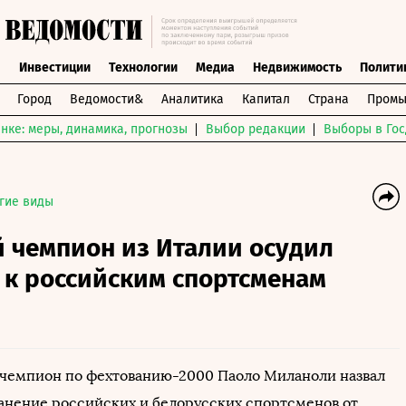
ы
Инвестиции
Технологии
Медиа
Недвижимость
Полити
Город
Ведомости&
Аналитика
Капитал
Страна
Промы
нке: меры, динамика, прогнозы
Выбор редакции
Выборы в Гос
гие виды
 чемпион из Италии осудил
 к российским спортсменам
чемпион по фехтованию-2000 Паоло Миланоли назвал
анение российских и белорусских спортсменов от