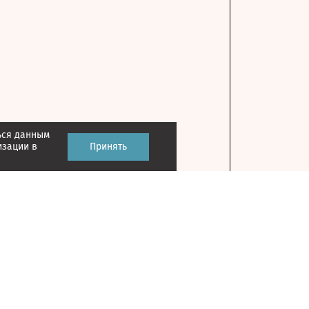
ься данным
изации в
Принять