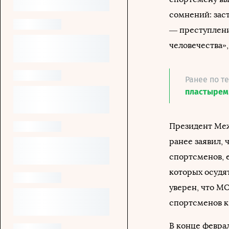
сомнений: зас
— преступление
человечества»
Ранее по т
пластырем»
Президент Меж
ранее заявил, 
спортсменов, 
которых осудя
уверен, что М
спортсменов к
В конце февра