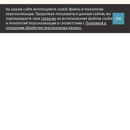
На нашем сайте используются cookie-файлы и технологии
персонализации. Продолжая пользоваться данным сайтом, вы
ОК
подтверждаете свое
согласие
на использование файлов cookie
и технологий персонализации в соответствии с
Политикой в
отношении обработки персональных данных.
Наши проекты
Подписка
Реклама
Справочник компаний
Об издании