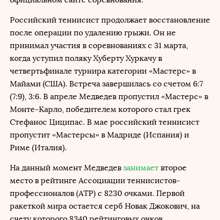
Российский теннисист продолжает восстановление
после операции по удалению грыжи. Он не
принимал участия в соревнованиях с 31 марта,
когда уступил поляку Хуберту Хуркачу в
четвертьфинале турнира категории «Мастерс» в
Майами (США). Встреча завершилась со счетом 6:7
(7:9), 3:6. В апреле Медведев пропустил «Мастерс» в
Монте-Карло, победителем которого стал грек
Стефанос Циципас. В мае российский теннисист
пропустит «Мастерсы» в Мадриде (Испания) и
Риме (Италия).
На данный момент Медведев
занимает
второе
место в рейтинге Ассоциации теннисистов-
профессионалов (ATP) с 8230 очками. Первой
ракеткой мира остается серб Новак Джокович, на
счету которого 8340 рейтинговых очков.