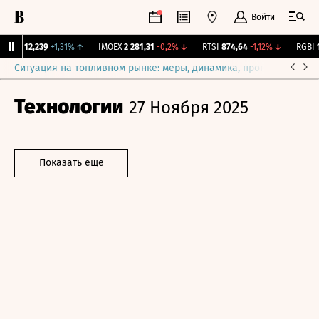
Войти
ирж.
12,239
+1,31%
↑
IMOEX
2 281,31
-0,2%
↓
RTSI
874,64
-1,12%
↓
RGBI
11
Ситуация на топливном рынке: меры, динамика, прогнозы
Выб
Технологии
27 Ноября 2025
Показать еще