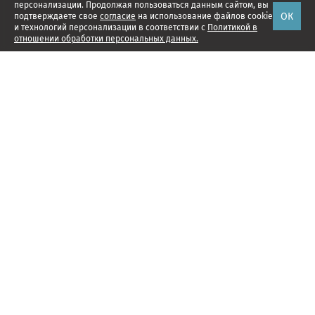
персонализации. Продолжая пользоваться данным сайтом, вы
ОК
подтверждаете свое
согласие
на использование файлов cookie
и технологий персонализации в соответствии с
Политикой в
отношении обработки персональных данных.
Наши проекты
Подписка
Реклама
Справочник компаний
Об издании
Редакция