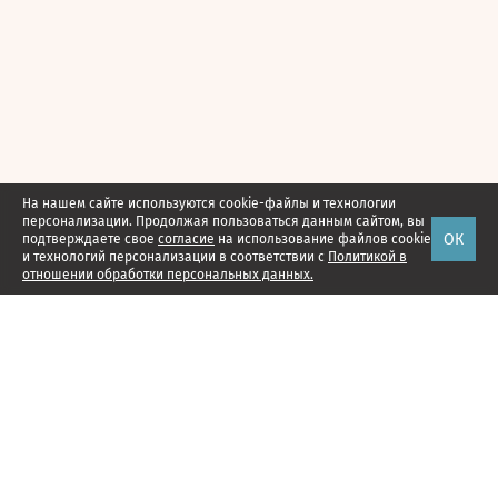
На нашем сайте используются cookie-файлы и технологии
персонализации. Продолжая пользоваться данным сайтом, вы
ОК
подтверждаете свое
согласие
на использование файлов cookie
и технологий персонализации в соответствии с
Политикой в
отношении обработки персональных данных.
Наши проекты
Подписка