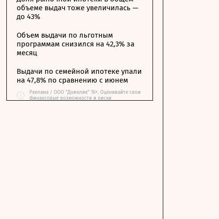
объеме выдач тоже увеличилась —
до 43%
Объем выдачи по льготным
программам снизился на 42,3% за
месяц
Выдачи по семейной ипотеке упали
на 47,8% по сравнению с июнем
Реклама / ООО "Домклик" 16+. Оценивайте свои
i
финансовые возможности и риски