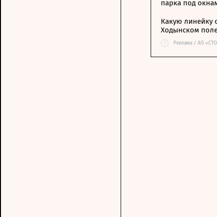
парка под окна
Какую линейку 
Ходынском пол
i
Реклама / АО «СТ