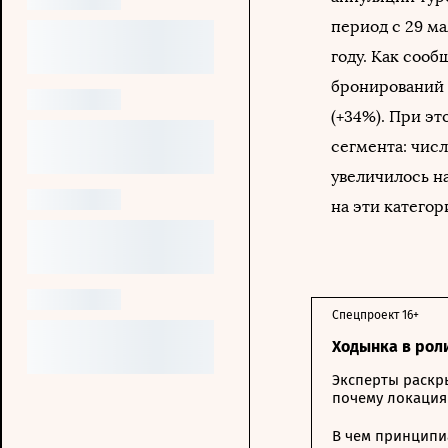
период с 29 ма
году. Как сооб
бронирований 
(+34%). При э
сегмента: числ
увеличилось на
на эти категор
Спецпроект 16+
Ходынка в рол
Эксперты раскр
почему локация
В чем принципи