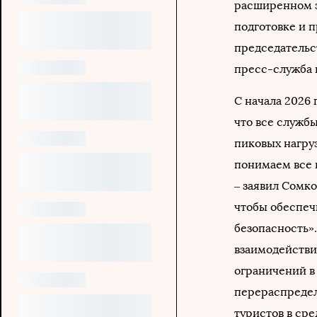
расширенном з
подготовке и 
председательс
пресс-служба 
С начала 2026 
что все служб
пиковых нагру
понимаем все 
– заявил Сомко
чтобы обеспеч
безопасность».
взаимодействи
ограничений в
перераспредел
туристов в ср