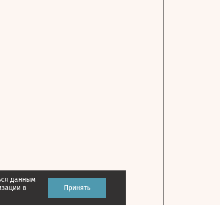
ься данным
изации в
Принять