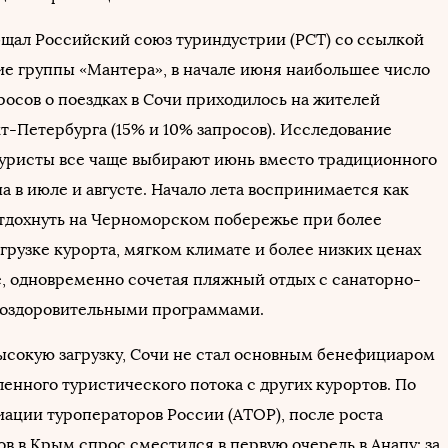
бщал Российский союз туриндустрии (РСТ) со ссылкой
ие группы «Мантера», в начале июня наибольшее число
росов о поездках в Сочи приходилось на жителей
т-Петербурга (15% и 10% запросов). Исследование
 туристы все чаще выбирают июнь вместо традиционного
а в июле и августе. Начало лета воспринимается как
тдохнуть на Черноморском побережье при более
грузке курорта, мягком климате и более низких ценах
, одновременно сочетая пляжный отдых с санаторно-
 оздоровительными программами.
ысокую загрузку, Сочи не стал основным бенефициаром
енного туристического потока с других курортов. По
ации туроператоров России (АТОР), после роста
в в Крым спрос сместился в первую очередь в Анапу: за