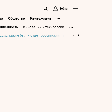
Войти
ка
Общество
Менеджмент
шленность
Инновации и технологии
думу: каким был и будет российский парламент
Война на Ближне