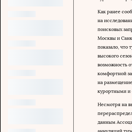
Как ранее соо
на исследован
поисковых зап
Москвы и Санк
показало, что
высокого сезон
возможность о
комфортной за
на размещение
курортными и
Несмотря на в
перераспредел
данным Ассоци
аннуляций туро