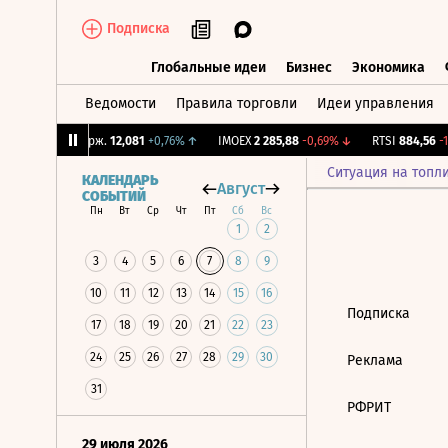
Подписка
Глобальные идеи
Бизнес
Экономика
Ведомости
Правила торговли
Идеи управления
Глобальные идеи
Бизнес
Экономик
3%
↑
CNY Бирж.
12,081
+0,76%
↑
IMOEX
2 285,88
-0,69%
↓
RTSI
884,56
-1,
Ситуация на топл
КАЛЕНДАРЬ
Август
СОБЫТИЙ
Пн
Вт
Ср
Чт
Пт
Сб
Вс
1
2
3
4
5
6
7
8
9
10
11
12
13
14
15
16
Подписка
17
18
19
20
21
22
23
24
25
26
27
28
29
30
Реклама
31
РФРИТ
29 июля 2026