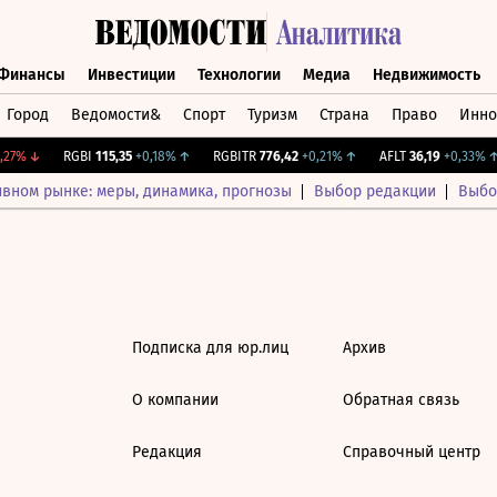
Финансы
Инвестиции
Технологии
Медиа
Недвижимость
Город
Ведомости&
Спорт
Туризм
Страна
Право
Инно
а
Финансы
Инвестиции
Технологии
Медиа
Недвижимос
27%
↓
RGBI
115,35
+0,18%
↑
RGBITR
776,42
+0,21%
↑
AFLT
36,19
+0,33%
↑
ивном рынке: меры, динамика, прогнозы
Выбор редакции
Выбо
Подписка для юр.лиц
Архив
О компании
Обратная связь
Редакция
Справочный центр