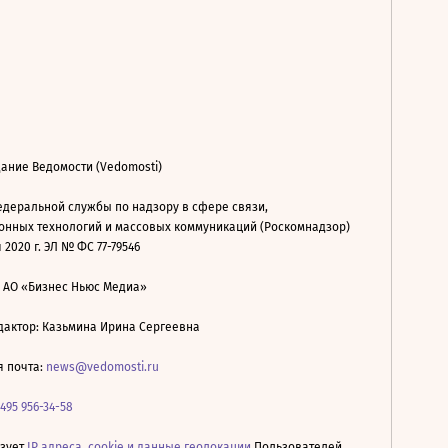
ание Ведомости (Vedomosti)
деральной службы по надзору в сфере связи,
нных технологий и массовых коммуникаций (Роскомнадзор)
 2020 г. ЭЛ № ФС 77-79546
: АО «Бизнес Ньюс Медиа»
дактор: Казьмина Ирина Сергеевна
я почта:
news@vedomosti.ru
 495 956-34-58
ьзует
IP адреса, cookie и данные геолокации
Пользователей