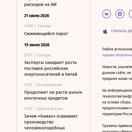
расходов на ИИ
21 июля 2026
14:09
/ Тренды
Скачать дл
Сжимающийся пирог
15 июля 2026
Любое использов
21:01
/ Тренды
правил перепеч
Эксперты ожидают роста
Новости, аналити
поставок российских
данном сайте, не
энергоносителей в Китай
продаже каких-л
21:01
/ Исследование
На информацион
Продолжит ли расти рынок
технологии (инф
ипотечных кредитов
на основе сбора,
предпочтениям п
21:01
/ Крупный план
территории Росс
Зачем «Камаз» осваивает
производство
Правила примене
человекоподобных
рекламно-обменно