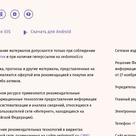
я iOS
Скачать для Android
ание материалов допускается только при соблюдении
Сетевое изд
атки
и при наличии гиперссылки на vedomosti.ru
Решение Фе
ка, прогнозы и другие материалы, представленные на
информацио
 являются офертой или рекомендацией к покупке или
от 27 ноября
ибо активов.
Учредитель
ном ресурсе применяются рекомендательные
ормационные технологии предоставления информации
Главный ре
 систематизации и анализа сведений, относящихся к
ользователей сети «Интернет», находящихся на
Электронна
ийской Федерации).
Телефон:
+7
ния рекомендательных технологий в виджетах
й сети, размещенных на сайте vedomosti.ru:
СМИ2
,
Сайт испол