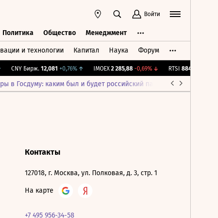
Войти
Политика
Общество
Менеджмент
вации и технологии
Капитал
Наука
Форум
ть
Политика
Общество
Менеджмент
CNY Бирж.
12,081
+0,76%
↑
IMOEX
2 285,88
-0,69%
↓
RTSI
884,56
-1,27%
ры в Госдуму: каким был и будет российский парламент
Война н
Контакты
127018, г. Москва, ул. Полковая, д. 3, стр. 1
На карте
+7 495 956-34-58