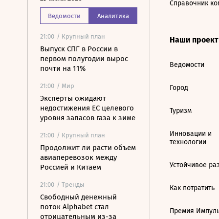
Справочник ко
Ведомости
Аналитика
21:00
/ Крупный план
Наши проек
Выпуск СПГ в России в
первом полугодии вырос
Ведомости
почти на 11%
21:00
/ Мир
Город
Эксперты ожидают
недостижения ЕС целевого
Туризм
уровня запасов газа к зиме
Инновации и
21:00
/ Крупный план
технологии
Продолжит ли расти объем
авиаперевозок между
Устойчивое ра
Россией и Китаем
21:00
/ Тренды
Как потратить
Свободный денежный
поток Alphabet стал
Премия Импул
отрицательным из-за