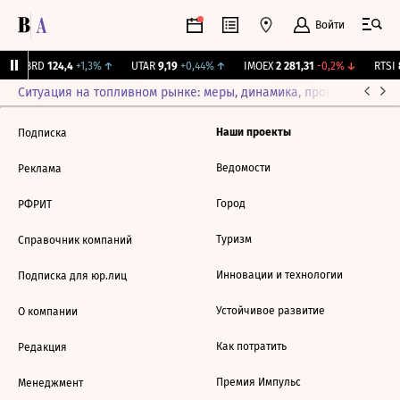
Войти
ABRD
124,4
+1,3%
↑
UTAR
9,19
+0,44%
↑
IMOEX
2 281,31
-0,2%
↓
RTSI
8
Ситуация на топливном рынке: меры, динамика, прогнозы
Выб
Наши проекты
Подписка
Ведомости
Реклама
Город
РФРИТ
Туризм
Справочник компаний
Инновации и технологии
Подписка для юр.лиц
Устойчивое развитие
О компании
Как потратить
Редакция
Премия Импульс
Менеджмент