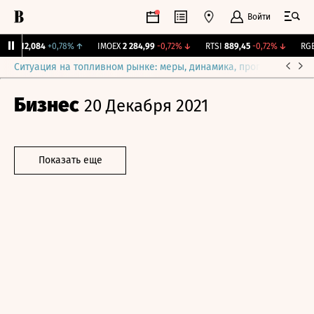
Войти
рж.
12,084
+0,78%
↑
IMOEX
2 284,99
-0,72%
↓
RTSI
889,45
-0,72%
↓
RGBI
Ситуация на топливном рынке: меры, динамика, прогнозы
Выб
Бизнес
20 Декабря 2021
Показать еще