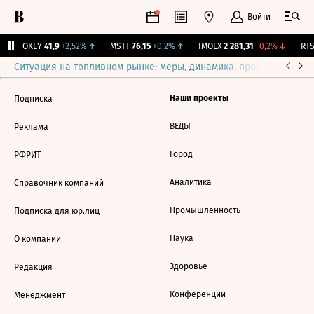
Войти
↑
OKEY
41,9
+2,52%
↑
MSTT
76,15
+0,2%
↑
IMOEX
2 281,31
-0,2%
↓
RTSI
Ситуация на топливном рынке: меры, динамика, прогнозы
Выб
Наши проекты
Подписка
ВЕДЫ
Реклама
Город
РФРИТ
Аналитика
Справочник компаний
Промышленность
Подписка для юр.лиц
Наука
О компании
Здоровье
Редакция
Конференции
Менеджмент