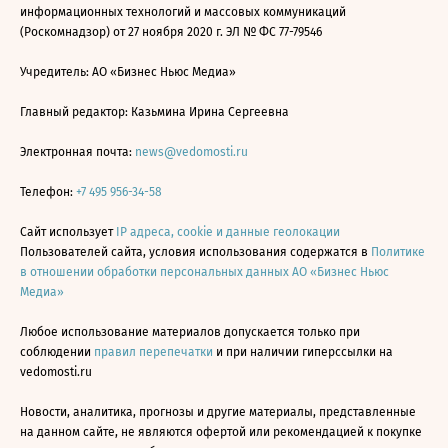
информационных технологий и массовых коммуникаций
(Роскомнадзор) от 27 ноября 2020 г. ЭЛ № ФС 77-79546
Учредитель: АО «Бизнес Ньюс Медиа»
Главный редактор: Казьмина Ирина Сергеевна
Электронная почта:
news@vedomosti.ru
Телефон:
+7 495 956-34-58
Сайт использует
IP адреса, cookie и данные геолокации
Пользователей сайта, условия использования содержатся в
Политике
в отношении обработки персональных данных АО «Бизнес Ньюс
Медиа»
Любое использование материалов допускается только при
соблюдении
правил перепечатки
и при наличии гиперссылки на
vedomosti.ru
Новости, аналитика, прогнозы и другие материалы, представленные
на данном сайте, не являются офертой или рекомендацией к покупке