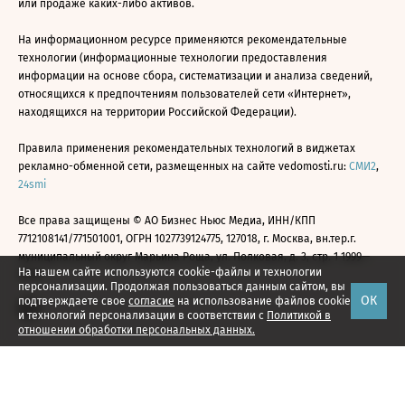
или продаже каких-либо активов.
На информационном ресурсе применяются рекомендательные
технологии (информационные технологии предоставления
информации на основе сбора, систематизации и анализа сведений,
относящихся к предпочтениям пользователей сети «Интернет»,
находящихся на территории Российской Федерации).
Правила применения рекомендательных технологий в виджетах
рекламно-обменной сети, размещенных на сайте vedomosti.ru:
СМИ2
,
24smi
Все права защищены © АО Бизнес Ньюс Медиа, ИНН/КПП
7712108141/771501001, ОГРН 1027739124775, 127018, г. Москва, вн.тер.г.
муниципальный округ Марьина Роща, ул. Полковая, д. 3, стр. 1 1999—
На нашем сайте используются cookie-файлы и технологии
2026
персонализации. Продолжая пользоваться данным сайтом, вы
ОК
подтверждаете свое
согласие
на использование файлов cookie
и технологий персонализации в соответствии с
Политикой в
отношении обработки персональных данных.