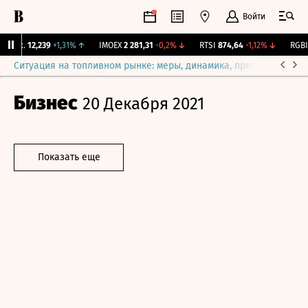
Войти
Бирж.
12,239
+1,31%
↑
IMOEX
2 281,31
-0,2%
↓
RTSI
874,64
-1,12%
↓
RGBI
1
Ситуация на топливном рынке: меры, динамика, прогнозы
Выб
Бизнес
20 Декабря 2021
Показать еще