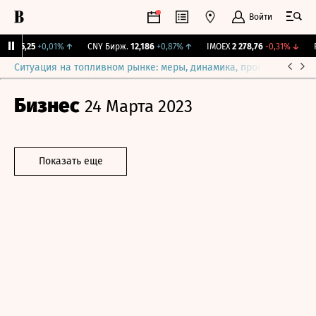
Войти
I
115,25
+0,01%
↑
CNY Бирж.
12,186
+0,87%
↑
IMOEX
2 278,76
-0,31%
↓
RG
Ситуация на топливном рынке: меры, динамика, прогнозы
Выб
Бизнес
24 Марта 2023
Показать еще