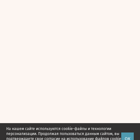
На нашем сайте используются cookie-файлы и технологии
персонализации. Продолжая пользоваться данным сайтом, вы
ОК
подтверждаете свое
согласие
на использование файлов cookie