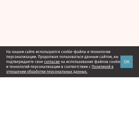
На нашем сайте используются cookie-файлы и технологии
персонализации. Продолжая пользоваться данным сайтом, вы
ОК
подтверждаете свое
согласие
на использование файлов cookie
и технологий персонализации в соответствии с
Политикой в
отношении обработки персональных данных.
Наши проекты
Подписка