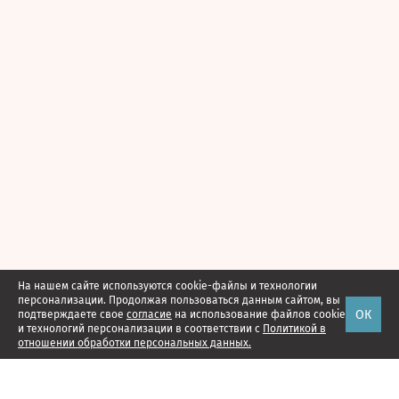
На нашем сайте используются cookie-файлы и технологии
персонализации. Продолжая пользоваться данным сайтом, вы
ОК
подтверждаете свое
согласие
на использование файлов cookie
и технологий персонализации в соответствии с
Политикой в
отношении обработки персональных данных.