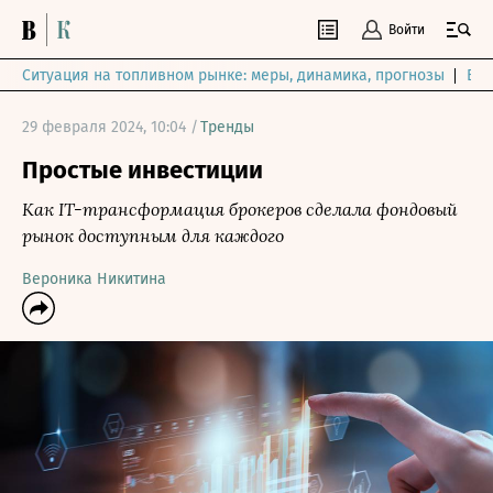
Войти
Ситуация на топливном рынке: меры, динамика, прогнозы
Выб
29 февраля 2024, 10:04 /
Тренды
Простые инвестиции
Как IT-трансформация брокеров сделала фондовый
рынок доступным для каждого
Вероника Никитина