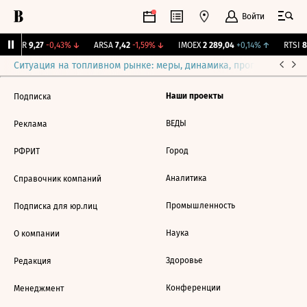
Войти
UTAR
9,27
-0,43%
↓
ARSA
7,42
-1,59%
↓
IMOEX
2 289,04
+0,14%
↑
RTSI
88
Ситуация на топливном рынке: меры, динамика, прогнозы
Выб
Наши проекты
Подписка
ВЕДЫ
Реклама
Город
РФРИТ
Аналитика
Справочник компаний
Промышленность
Подписка для юр.лиц
Наука
О компании
Здоровье
Редакция
Конференции
Менеджмент