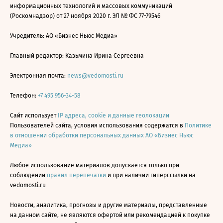
информационных технологий и массовых коммуникаций
(Роскомнадзор) от 27 ноября 2020 г. ЭЛ № ФС 77-79546
Учредитель: АО «Бизнес Ньюс Медиа»
Главный редактор: Казьмина Ирина Сергеевна
Электронная почта:
news@vedomosti.ru
Телефон:
+7 495 956-34-58
Сайт использует
IP адреса, cookie и данные геолокации
Пользователей сайта, условия использования содержатся в
Политике
в отношении обработки персональных данных АО «Бизнес Ньюс
Медиа»
Любое использование материалов допускается только при
соблюдении
правил перепечатки
и при наличии гиперссылки на
vedomosti.ru
Новости, аналитика, прогнозы и другие материалы, представленные
на данном сайте, не являются офертой или рекомендацией к покупке