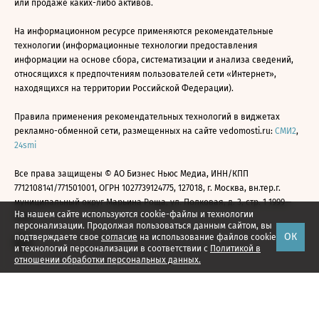
или продаже каких-либо активов.
На информационном ресурсе применяются рекомендательные
технологии (информационные технологии предоставления
информации на основе сбора, систематизации и анализа сведений,
относящихся к предпочтениям пользователей сети «Интернет»,
находящихся на территории Российской Федерации).
Правила применения рекомендательных технологий в виджетах
рекламно-обменной сети, размещенных на сайте vedomosti.ru:
СМИ2
,
24smi
Все права защищены © АО Бизнес Ньюс Медиа, ИНН/КПП
7712108141/771501001, ОГРН 1027739124775, 127018, г. Москва, вн.тер.г.
муниципальный округ Марьина Роща, ул. Полковая, д. 3, стр. 1 1999—
На нашем сайте используются cookie-файлы и технологии
2026
персонализации. Продолжая пользоваться данным сайтом, вы
ОК
подтверждаете свое
согласие
на использование файлов cookie
и технологий персонализации в соответствии с
Политикой в
отношении обработки персональных данных.