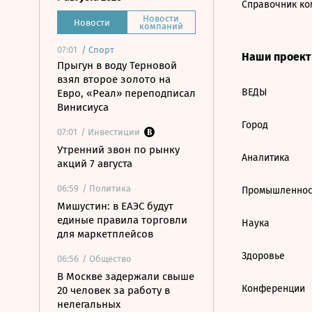
Справочник ко
Новости
Новости
компаний
07:01
/
Спорт
Наши проек
Прыгун в воду Терновой
взял второе золото на
ВЕДЫ
Евро, «Реал» переподписал
Винисиуса
Город
07:01
/ Инвестиции
Утренний звон по рынку
Аналитика
акций 7 августа
06:59
/ Политика
Промышленнос
Мишустин: в ЕАЭС будут
единые правила торговли
Наука
для маркетплейсов
Здоровье
06:56
/ Общество
В Москве задержали свыше
Конференции
20 человек за работу в
нелегальных