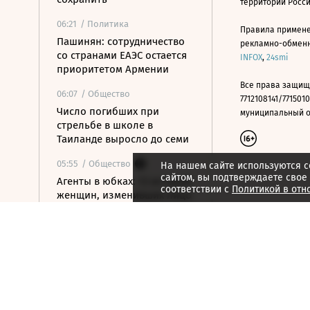
территории Росс
06:21
/ Политика
Правила примене
Пашинян: сотрудничество
рекламно-обменно
со странами ЕАЭС остается
INFOX
,
24smi
приоритетом Армении
Все права защищ
06:07
/ Общество
7712108141/7715010
Число погибших при
муниципальный окр
стрельбе в школе в
Таиланде выросло до семи
05:55
/ Общество
На нашем сайте используются c
сайтом, вы подтверждаете свое
Агенты в юбках: 12 историй
соответствии с
Политикой в отн
женщин, изменивших лицо
разведки
05:42
/ Политика
Силы ПВО сбили более 200
украинских беспилотников
над регионами России
05:34
/ Политика