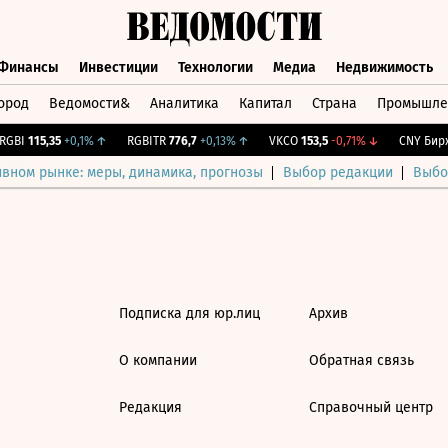
Финансы
Инвестиции
Технологии
Медиа
Недвижимость
ород
Ведомости&
Аналитика
Капитал
Страна
Промышле
а
Финансы
Инвестиции
Технологии
Медиа
Недвижимос
GBI
115,35
+0,1%
↑
RGBITR
776,7
+0,13%
↑
VKCO
153,5
-0,71%
↓
CNY Бирж
ивном рынке: меры, динамика, прогнозы
Выбор редакции
Выбо
Подписка для юр.лиц
Архив
О компании
Обратная связь
Редакция
Справочный центр