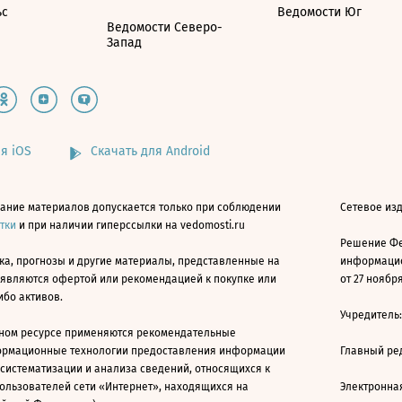
ьс
Ведомости Юг
Ведомости Северо-
Запад
я iOS
Скачать для Android
ание материалов допускается только при соблюдении
Сетевое изд
атки
и при наличии гиперссылки на vedomosti.ru
Решение Фе
ка, прогнозы и другие материалы, представленные на
информацио
 являются офертой или рекомендацией к покупке или
от 27 ноября
ибо активов.
Учредитель
ном ресурсе применяются рекомендательные
ормационные технологии предоставления информации
Главный ре
 систематизации и анализа сведений, относящихся к
ользователей сети «Интернет», находящихся на
Электронна