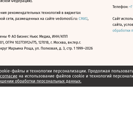
ийской Федерации).
Телефон:
+7
ния рекомендательных технологий в виджетах
й сети, размещенных на сайте vedomosti.ru:
СМИ2
,
Сайт испол
сайта, усл
обработки 
ены © АО Бизнес Ньюс Медиа, ИНН/КПП
01, ОГРН 1027739124775, 127018, г. Москва, вн.тер.г.
уг Марьина Роща, ул. Полковая, д. 3, стр. 1 1999—2026
ookie-файлы и технологии персонализации. Продолжая пользоват
согласие
на использование файлов cookie и технологий персонал
ошении обработки персональных данных.