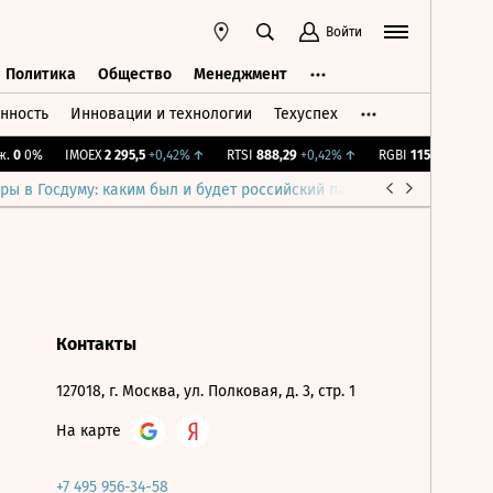
Войти
Политика
Общество
Менеджмент
нность
Инновации и технологии
Техуспех
ть
Политика
Общество
Менеджмент
.
0
0%
IMOEX
2 295,5
+0,42%
↑
RTSI
888,29
+0,42%
↑
RGBI
115,35
+0,1%
↑
ры в Госдуму: каким был и будет российский парламент
Война н
Контакты
127018, г. Москва, ул. Полковая, д. 3, стр. 1
На карте
+7 495 956-34-58