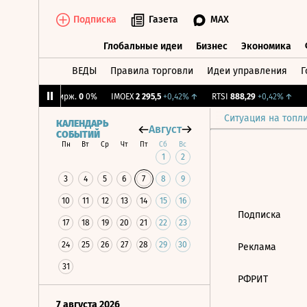
Подписка
Газета
MAX
Глобальные идеи
Бизнес
Экономика
ВЕДЫ
Правила торговли
Идеи управления
Г
Глобальные идеи
Бизнес
Экономик
71%
↓
CNY Бирж.
0
0%
IMOEX
2 295,5
+0,42%
↑
RTSI
888,29
+0,42%
↑
R
Ситуация на топл
КАЛЕНДАРЬ
Август
СОБЫТИЙ
Пн
Вт
Ср
Чт
Пт
Сб
Вс
1
2
3
4
5
6
7
8
9
10
11
12
13
14
15
16
Подписка
17
18
19
20
21
22
23
24
25
26
27
28
29
30
Реклама
31
РФРИТ
7 августа 2026