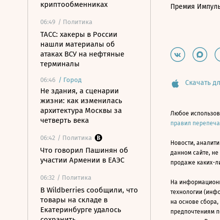
криптообменниках
Премия Импул
06:49
/ Политика
ТАСС: хакеры в России
нашли материалы об
атаках ВСУ на нефтяные
терминалы
06:46
/
Город
Скачать дл
Не здания, а сценарии
жизни: как изменилась
архитектура Москвы за
Любое использов
четверть века
правил перепеч
06:42
/ Политика
Новости, аналити
Что говорил Пашинян об
данном сайте, не
участии Армении в ЕАЭС
продаже каких-л
06:32
/ Политика
На информацион
В Wildberries сообщили, что
технологии (инф
товары на складе в
на основе сбора,
Екатеринбурге удалось
предпочтениям п
сохранить