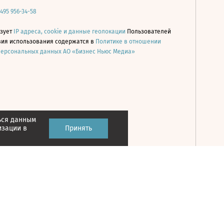
 495 956-34-58
ьзует
IP адреса, cookie и данные геолокации
Пользователей
овия использования содержатся в
Политике в отношении
персональных данных АО «Бизнес Ньюс Медиа»
ься данным
Принять
изации в