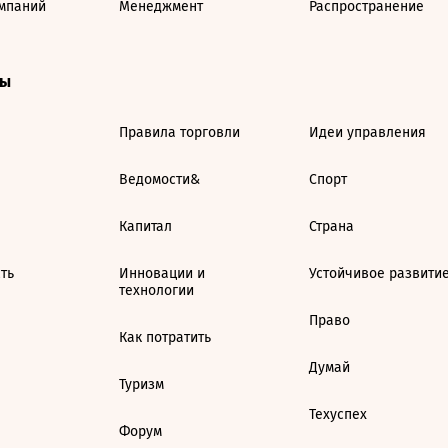
мпаний
Менеджмент
Распространение
ты
Правила торговли
Идеи управления
Ведомости&
Спорт
Капитал
Страна
ть
Инновации и
Устойчивое развити
технологии
Право
Как потратить
Думай
Туризм
Техуспех
Форум