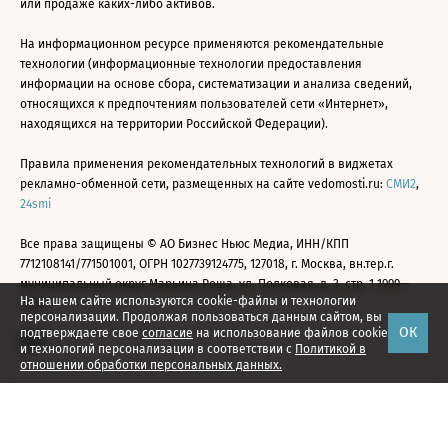
или продаже каких-либо активов.
На информационном ресурсе применяются рекомендательные
технологии (информационные технологии предоставления
информации на основе сбора, систематизации и анализа сведений,
относящихся к предпочтениям пользователей сети «Интернет»,
находящихся на территории Российской Федерации).
Правила применения рекомендательных технологий в виджетах
рекламно-обменной сети, размещенных на сайте vedomosti.ru:
СМИ2
,
24smi
Все права защищены © АО Бизнес Ньюс Медиа, ИНН/КПП
7712108141/771501001, ОГРН 1027739124775, 127018, г. Москва, вн.тер.г.
муниципальный округ Марьина Роща, ул. Полковая, д. 3, стр. 1 1999—
На нашем сайте используются cookie-файлы и технологии
2026
персонализации. Продолжая пользоваться данным сайтом, вы
ОК
подтверждаете свое
согласие
на использование файлов cookie
и технологий персонализации в соответствии с
Политикой в
отношении обработки персональных данных.