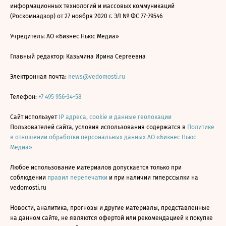
информационных технологий и массовых коммуникаций
(Роскомнадзор) от 27 ноября 2020 г. ЭЛ № ФС 77-79546
Учредитель: АО «Бизнес Ньюс Медиа»
Главный редактор: Казьмина Ирина Сергеевна
Электронная почта:
news@vedomosti.ru
Телефон:
+7 495 956-34-58
Сайт использует
IP адреса, cookie и данные геолокации
Пользователей сайта, условия использования содержатся в
Политике
в отношении обработки персональных данных АО «Бизнес Ньюс
Медиа»
Любое использование материалов допускается только при
соблюдении
правил перепечатки
и при наличии гиперссылки на
vedomosti.ru
Новости, аналитика, прогнозы и другие материалы, представленные
на данном сайте, не являются офертой или рекомендацией к покупке