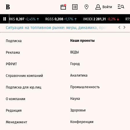
Войти
MRKS
0,397
+2,45%
↑
RGSS
0,208
+1,17%
↑
IMOEX
2 281,31
-0,2%
↓
RTS
Ситуация на топливном рынке: меры, динамика, прогнозы
Выб
Наши проекты
Подписка
ВЕДЫ
Реклама
Город
РФРИТ
Аналитика
Справочник компаний
Промышленность
Подписка для юр.лиц
Наука
О компании
Здоровье
Редакция
Конференции
Менеджмент