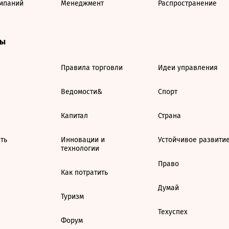
мпаний
Менеджмент
Распространение
ты
Правила торговли
Идеи управления
Ведомости&
Спорт
Капитал
Страна
ть
Инновации и
Устойчивое развити
технологии
Право
Как потратить
Думай
Туризм
Техуспех
Форум