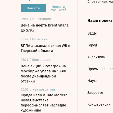
Справочник ко
Новости
Новости
компаний
06:46
/ Инвестиции
Наши проек
Цена на нефть Brent упала
до $79,7
ВЕДЫ
06:42
/ Политика
Город
БПЛА атаковали склад WB в
Тверской области
Аналитика
06:21
/ Инвестиции
Цена акций «Русагро» на
Промышленнос
Мосбирже упала на 13,4%
после дивидендной
Наука
отсечки
06:09
/
Как потратить
Здоровье
Фрида Кало в Tate Modern:
новая выставка
Конференции
переосмысляет наследие
художницы