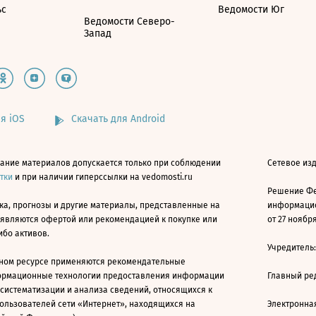
ьс
Ведомости Юг
Ведомости Северо-
Запад
я iOS
Скачать для Android
ание материалов допускается только при соблюдении
Сетевое изд
атки
и при наличии гиперссылки на vedomosti.ru
Решение Фе
ка, прогнозы и другие материалы, представленные на
информацио
 являются офертой или рекомендацией к покупке или
от 27 ноября
ибо активов.
Учредитель
ном ресурсе применяются рекомендательные
ормационные технологии предоставления информации
Главный ре
 систематизации и анализа сведений, относящихся к
ользователей сети «Интернет», находящихся на
Электронна