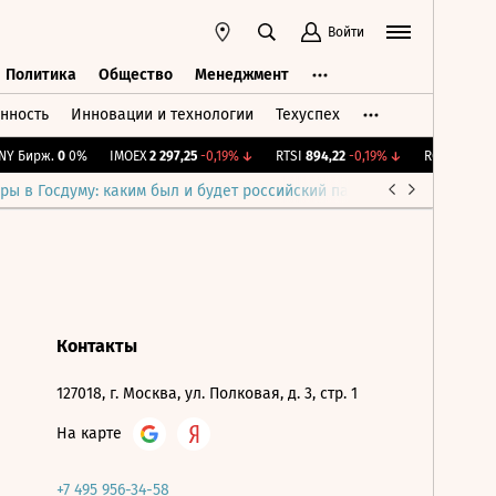
Войти
Политика
Общество
Менеджмент
нность
Инновации и технологии
Техуспех
ть
Политика
Общество
Менеджмент
Y Бирж.
0
0%
IMOEX
2 297,25
-0,19%
↓
RTSI
894,22
-0,19%
↓
RGBI
115,37
+
ры в Госдуму: каким был и будет российский парламент
Война н
Контакты
127018, г. Москва, ул. Полковая, д. 3, стр. 1
На карте
+7 495 956-34-58