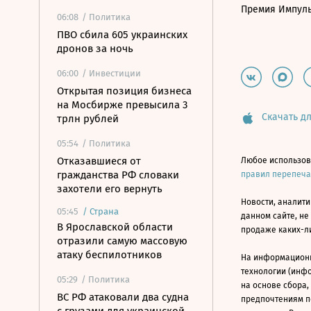
Премия Импул
06:08
/ Политика
ПВО сбила 605 украинских
дронов за ночь
06:00
/ Инвестиции
Открытая позиция бизнеса
на Мосбирже превысила 3
Скачать дл
трлн рублей
05:54
/ Политика
Отказавшиеся от
Любое использов
гражданства РФ словаки
правил перепеч
захотели его вернуть
Новости, аналити
05:45
/
Страна
данном сайте, не
В Ярославской области
продаже каких-л
отразили самую массовую
атаку беспилотников
На информацион
технологии (инф
05:29
/ Политика
на основе сбора,
ВС РФ атаковали два судна
предпочтениям п