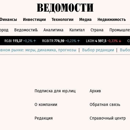
Финансы
Инвестиции
Технологии
Медиа
Недвижимость
ород
Ведомости&
Аналитика
Капитал
Страна
Промышле
а
Финансы
Инвестиции
Технологии
Медиа
Недвижимос
RGBI
115,37
+0,2%
↑
RGBITR
776,59
+0,23%
↑
LKOH
4 597,5
-0,33%
↓
CN
ивном рынке: меры, динамика, прогнозы
Выбор редакции
Выбо
Подписка для юр.лиц
Архив
О компании
Обратная связь
Редакция
Справочный центр