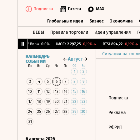
Подписка
Газета
MAX
Глобальные идеи
Бизнес
Экономика
ВЕДЫ
Правила торговли
Идеи управления
Г
Глобальные идеи
Бизнес
Экономик
0,33%
↓
CNY Бирж.
0
0%
IMOEX
2 297,25
-0,19%
↓
RTSI
894,22
-0,19%
↓
Ситуация на топл
КАЛЕНДАРЬ
Август
СОБЫТИЙ
Пн
Вт
Ср
Чт
Пт
Сб
Вс
1
2
3
4
5
6
7
8
9
10
11
12
13
14
15
16
Подписка
17
18
19
20
21
22
23
24
25
26
27
28
29
30
Реклама
31
РФРИТ
6 августа 2026