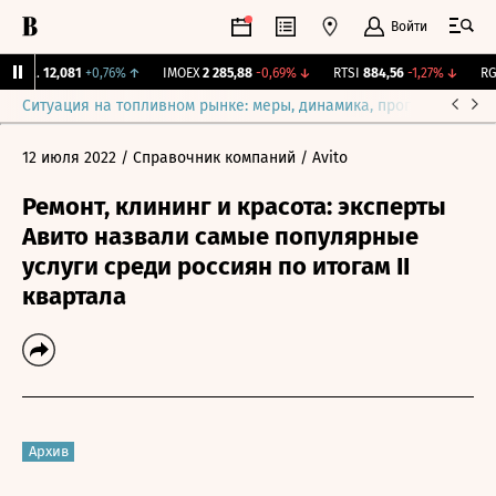
Войти
ирж.
12,081
+0,76%
↑
IMOEX
2 285,88
-0,69%
↓
RTSI
884,56
-1,27%
↓
RGB
Ситуация на топливном рынке: меры, динамика, прогнозы
Выб
12 июля 2022
/ Справочник компаний
/ Avito
Ремонт, клининг и красота: эксперты
Авито назвали самые популярные
услуги среди россиян по итогам II
квартала
Архив