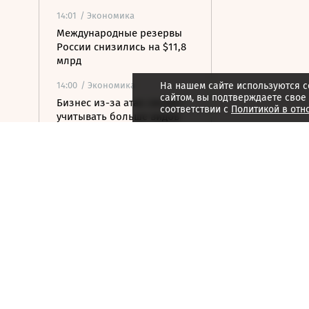
14:01
/ Экономика
Международные резервы
России снизились на $11,8
млрд
14:00
/ Экономика
На нашем сайте используются c
сайтом, вы подтверждаете свое
Бизнес из-за атак сможет
соответствии с
Политикой в отн
учитывать больше видов
расходов при расчете
налогов
14:00
/ Экономика
Минфин прорабатывает
налоговые отсрочки для
пострадавших селлеров
Wildberries
14:00
/ Экономика
Минфин проведет
консультации с крупным
бизнесом на тему