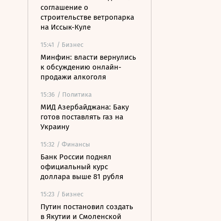
соглашение о
строительстве ветропарка
на Иссык-Куле
15:41
/ Бизнес
Минфин: власти вернулись
к обсуждению онлайн-
продажи алкоголя
15:36
/ Политика
МИД Азербайджана: Баку
готов поставлять газ на
Украину
15:32
/ Финансы
Банк России поднял
официальный курс
доллара выше 81 рубля
15:23
/ Бизнес
Путин постановил создать
в Якутии и Смоленской