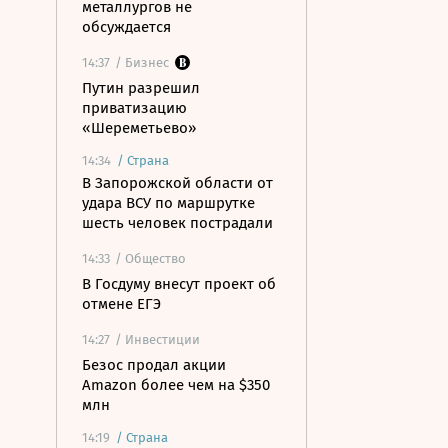
металлургов не
обсуждается
14:37
/ Бизнес
Путин разрешил
приватизацию
«Шереметьево»
14:34
/
Страна
В Запорожской области от
удара ВСУ по маршрутке
шесть человек пострадали
14:33
/ Общество
В Госдуму внесут проект об
отмене ЕГЭ
14:27
/ Инвестиции
Безос продал акции
Amazon более чем на $350
млн
14:19
/
Страна