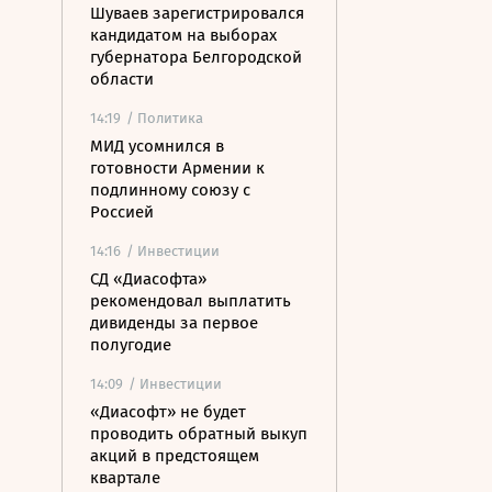
Шуваев зарегистрировался
кандидатом на выборах
губернатора Белгородской
области
14:19
/ Политика
МИД усомнился в
готовности Армении к
подлинному союзу с
Россией
14:16
/ Инвестиции
СД «Диасофта»
рекомендовал выплатить
дивиденды за первое
полугодие
14:09
/ Инвестиции
«Диасофт» не будет
проводить обратный выкуп
акций в предстоящем
квартале