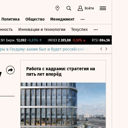
Войти
Политика
Общество
Менеджмент
нность
Инновации и технологии
Техуспех
ть
Политика
Общество
Менеджмент
 Бирж.
12,092
+0,85%
↑
IMOEX
2 285,88
-0,69%
↓
RTSI
884,56
-1,27%
↓
RG
ры в Госдуму: каким был и будет российский парламент
Война н
Работа с кадрами: стратегия на
у
пять лет вперёд