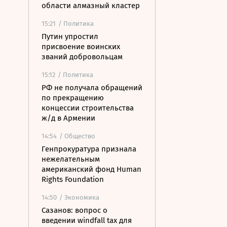
области алмазный кластер
15:21
/ Политика
Путин упростил
присвоение воинских
званий добровольцам
15:12
/ Политика
РФ не получала обращений
по прекращению
концессии строительства
ж/д в Армении
14:54
/ Общество
Генпрокуратура признала
нежелательным
американский фонд Human
Rights Foundation
14:50
/ Экономика
Сазанов: вопрос о
введении windfall tax для