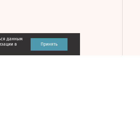
ься данным
Принять
изации в