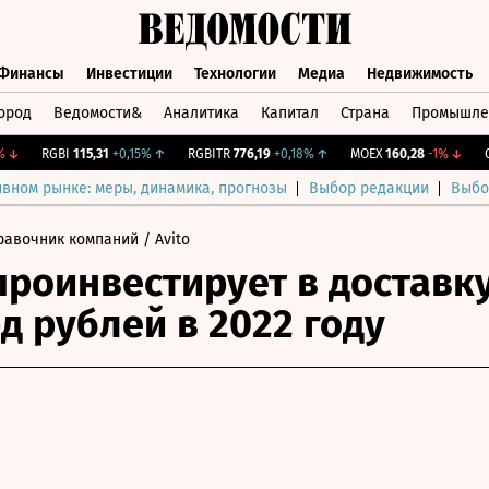
Финансы
Инвестиции
Технологии
Медиа
Недвижимость
ород
Ведомости&
Аналитика
Капитал
Страна
Промышле
а
Финансы
Инвестиции
Технологии
Медиа
Недвижимос
RGBI
115,31
+0,15%
↑
RGBITR
776,19
+0,18%
↑
MOEX
160,28
-1%
↓
CNY
ивном рынке: меры, динамика, прогнозы
Выбор редакции
Выбо
равочник компаний
/ Avito
проинвестирует в доставк
рд рублей в 2022 году