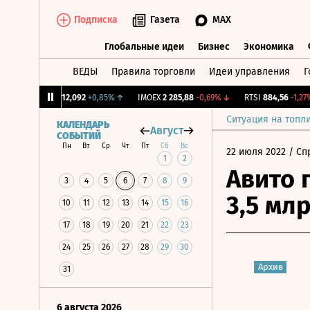
Подписка
Газета
MAX
Глобальные идеи
Бизнес
Экономика
ВЕДЫ
Правила торговли
Идеи управления
Г
Глобальные идеи
Бизнес
Экономик
CNY Бирж.
12,092
+0,85%
↑
IMOEX
2 285,88
-0,69%
↓
RTSI
884,56
-1,27%
↓
Ситуация на топл
КАЛЕНДАРЬ
Август
СОБЫТИЙ
Пн
Вт
Ср
Чт
Пт
Сб
Вс
22 июля 2022
/ Сп
1
2
Авито 
3
4
5
6
7
8
9
3,5 мл
10
11
12
13
14
15
16
17
18
19
20
21
22
23
24
25
26
27
28
29
30
Архив
31
6 августа 2026