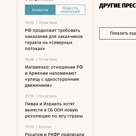
ДРУГИЕ ПРЕ
Новости
Новости
компаний
16:09
/ Политика
РФ продолжит требовать
Показать ещ
наказания для заказчиков
теракта на «Северных
потоках»
16:08
/ Политика
Матвиенко: отношения РФ
и Армении напоминают
«улицу с односторонним
движением»
15:59
/ Политика
Ливан и Израиль хотят
вынести в СБ ООН новую
резолюцию по югу страны
15:50
/ Бизнес
Росатом и РКФР подписали