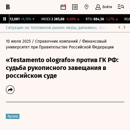
Войти
ирж.
12,081
+0,76%
↑
IMOEX
2 285,88
-0,69%
↓
RTSI
884,56
-1,27%
↓
RGBI
Ситуация на топливном рынке: меры, динамика, прогнозы
Выб
10 июля 2025
/ Справочник компаний
/ Финансовый
университет при Правительстве Российской Федерации
«Testamento olografo» против ГК РФ:
судьба рукописного завещания в
российском суде
Архив