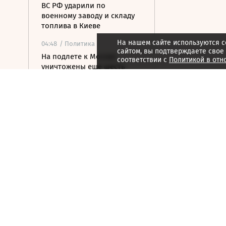
ВС РФ ударили по
военному заводу и складу
топлива в Киеве
На нашем сайте используются c
04:48
/ Политика
сайтом, вы подтверждаете свое
На подлете к Москве
соответствии с
Политикой в отн
уничтожены еще шесть
БПЛА
04:32
/ Общество
С царским размахом: от
пушки до бомбы
04:31
/ Стиль жизни
Так ли это: троянский конь
был военной хитростью
Одиссея?
04:31
/ Технологии
Нейросети спутали госдеп и
довели директора до
увольнения: главные ИИ-