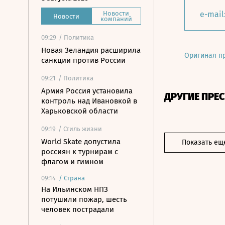
Новости
e-mail
Новости
компаний
09:29
/ Политика
Новая Зеландия расширила
Оригинал п
санкции против России
09:21
/ Политика
Армия Россия установила
ДРУГИЕ ПРЕ
контроль над Ивановкой в
Харьковской области
09:19
/ Стиль жизни
World Skate допустила
Показать ещ
россиян к турнирам с
флагом и гимном
09:14
/
Страна
На Ильинском НПЗ
потушили пожар, шесть
человек пострадали