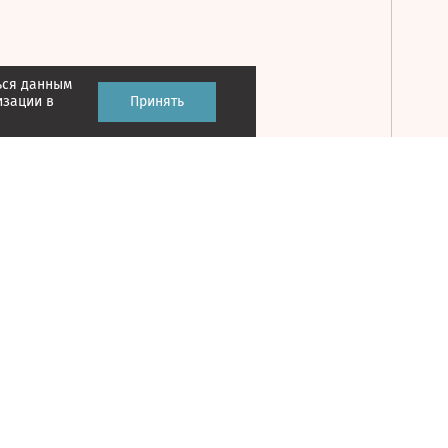
ься данным
Принять
изации в