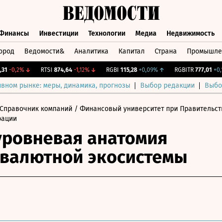
Финансы
Инвестиции
Технологии
Медиа
Недвижимость
ород
Ведомости&
Аналитика
Капитал
Страна
Промышле
а
Финансы
Инвестиции
Технологии
Медиа
Недвижимос
-0,2%
↓
RTSI
874,64
-1,12%
↓
RGBI
115,28
+0,09%
↑
RGBITR
777,01
+0,18%
ивном рынке: меры, динамика, прогнозы
Выбор редакции
Выбо
Справочник компаний
/ Финансовый университет при Правительст
рации
ровневая анатомия
валютной экосистемы