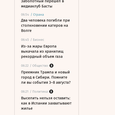
Заболотный перешел в
медиаклуб Басты
06:54
/
Страна
Два человека погибли при
столкновении катеров на
Волге
06:45
/ Бизнес
Из-за жары Европа
выкачала из хранилищ
рекордный объем газа
06:22
/ Общество
Преемник Трампа и новый
город в Сибири. Помните
ли вы события 3–8 августа?
06:21
/ Политика
Выселить нельзя оставить:
как в Испании захватывают
жилье