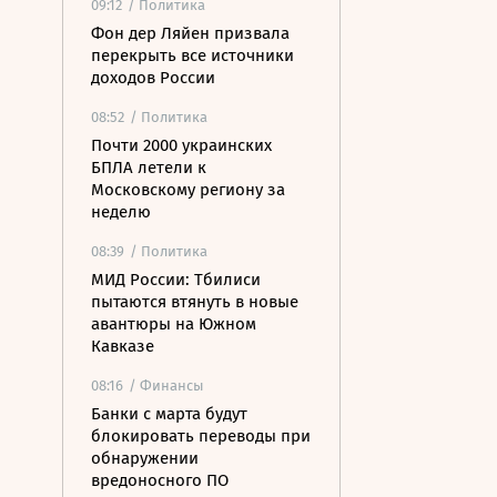
09:12
/ Политика
Фон дер Ляйен призвала
перекрыть все источники
доходов России
08:52
/ Политика
Почти 2000 украинских
БПЛА летели к
Московскому региону за
неделю
08:39
/ Политика
МИД России: Тбилиси
пытаются втянуть в новые
авантюры на Южном
Кавказе
08:16
/ Финансы
Банки с марта будут
блокировать переводы при
обнаружении
вредоносного ПО