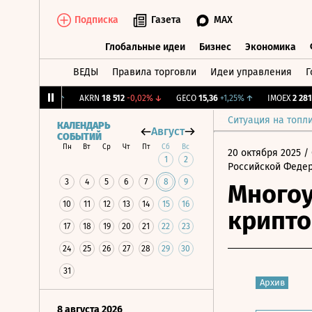
Подписка
Газета
MAX
Глобальные идеи
Бизнес
Экономика
ВЕДЫ
Правила торговли
Идеи управления
Г
Глобальные идеи
Бизнес
Экономик
2,239
+1,31%
↑
AKRN
18 512
-0,02%
↓
GECO
15,36
+1,25%
↑
IMOEX
2 281,31
Ситуация на топл
КАЛЕНДАРЬ
Август
СОБЫТИЙ
Пн
Вт
Ср
Чт
Пт
Сб
Вс
20 октября 2025
/ 
1
2
Российской Феде
3
4
5
6
7
8
9
Многоу
10
11
12
13
14
15
16
крипто
17
18
19
20
21
22
23
24
25
26
27
28
29
30
31
Архив
8 августа 2026