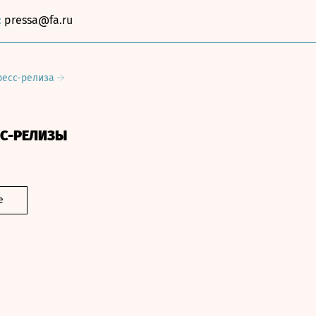
:
pressa@fa.ru
ресс-релиза
СС-РЕЛИЗЫ
е