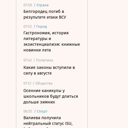
07:58
/
Страна
Белгородец погиб в
результате атаки ВСУ
07:52
/
Город
Гастрономия, история
литературы и
экзистенциализм: книжные
новинки лета
07:42
/ Политика
Какие законы вступили в
силу в августе
07:12
/ Общество
Осенние каникулы у
школьников будут длиться
дольше зимних
06:55
/
Спорт
Валиева получила
нейтральный статус ISU,