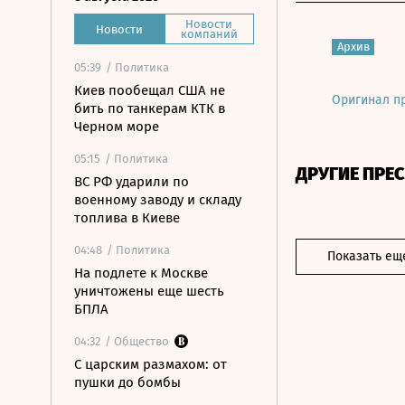
Новости
Новости
компаний
Архив
05:39
/ Политика
Киев пообещал США не
Оригинал п
бить по танкерам КТК в
Черном море
05:15
/ Политика
ДРУГИЕ ПРЕ
ВС РФ ударили по
военному заводу и складу
топлива в Киеве
04:48
/ Политика
Показать ещ
На подлете к Москве
уничтожены еще шесть
БПЛА
04:32
/ Общество
С царским размахом: от
пушки до бомбы