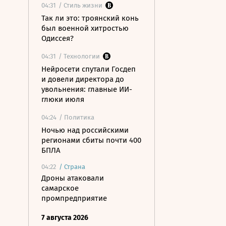
04:31
/ Стиль жизни
Так ли это: троянский конь
был военной хитростью
Одиссея?
04:31
/ Технологии
Нейросети спутали Госдеп
и довели директора до
увольнения: главные ИИ-
глюки июля
04:24
/ Политика
Ночью над российскими
регионами сбиты почти 400
БПЛА
04:22
/
Страна
Дроны атаковали
самарское
промпредприятие
7 августа 2026