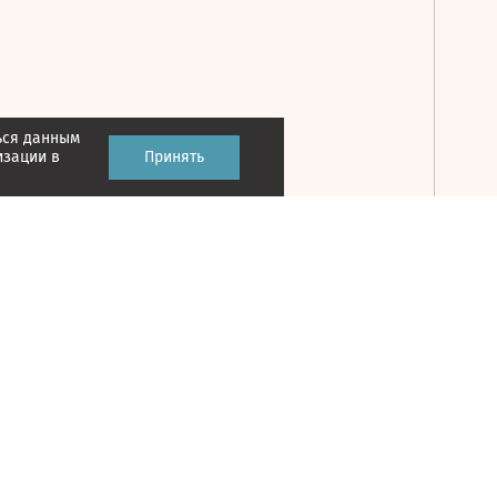
ься данным
Принять
изации в