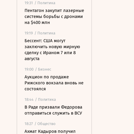
19:31
/ Политика
Пентагон закупит лазерные
системы борьбы с дронами
на $400 млн
19:19
/ Политика
Бессент: США могут
заключить новую мирную
сделку с Ираном 7 или 8
августа
19:00
/ Бизнес
Аукцион по продаже
Рижского вокзала вновь не
состоялся
18:44
/ Политика
В Раде призвали Федорова
отправиться служить в ВСУ
18:27
/ Общество
Ахмат Кадыров получил