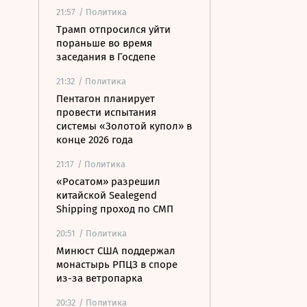
21:57
/ Политика
Трамп отпросился уйти
пораньше во время
заседания в Госдепе
21:32
/ Политика
Пентагон планирует
провести испытания
системы «Золотой купол» в
конце 2026 года
21:17
/ Политика
«Росатом» разрешил
китайской Sealegend
Shipping проход по СМП
20:51
/ Политика
Минюст США поддержал
монастырь РПЦЗ в споре
из-за ветропарка
20:32
/ Политика