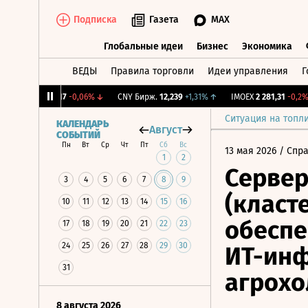
Подписка
Газета
MAX
Глобальные идеи
Бизнес
Экономика
ВЕДЫ
Правила торговли
Идеи управления
Г
Глобальные идеи
Бизнес
Экономик
RGBI
115,17
-0,06%
↓
CNY Бирж.
12,239
+1,31%
↑
IMOEX
2 281,31
-0,2%
↓
Ситуация на топл
КАЛЕНДАРЬ
Август
СОБЫТИЙ
Пн
Вт
Ср
Чт
Пт
Сб
Вс
13 мая 2026
/ Спр
1
2
Серве
3
4
5
6
7
8
9
(класте
10
11
12
13
14
15
16
обеспе
17
18
19
20
21
22
23
24
25
26
27
28
29
30
ИТ-инф
31
агрохо
8 августа 2026