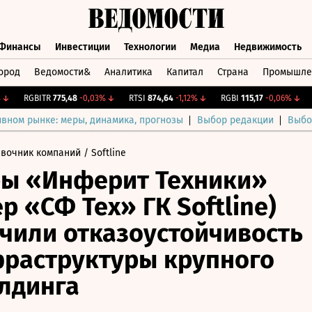
Финансы
Инвестиции
Технологии
Медиа
Недвижимость
ород
Ведомости&
Аналитика
Капитал
Страна
Промышле
а
Финансы
Инвестиции
Технологии
Медиа
Недвижимос
RGBITR
775,48
-0,03%
↓
RTSI
874,64
-1,12%
↓
RGBI
115,17
-0,06%
↓
CN
ивном рынке: меры, динамика, прогнозы
Выбор редакции
Выбо
авочник компаний
/ Softline
ры «Инферит Техники»
р «СФ Тех» ГК Softline)
чили отказоустойчивость
раструктуры крупного
лдинга