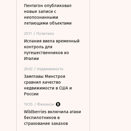
Пентагон опубликовал
новые записи с
неопознанными
летающими объектами
20:11
/ Политика
Испания ввела временный
контроль для
путешественников из
Италии
20:02
/ Недвижимость
Замглавы Минстроя
сравнил качество
недвижимости в США и
России
19:55
/ Финансы
Wildberries включила атаки
беспилотников в
страхование заказов