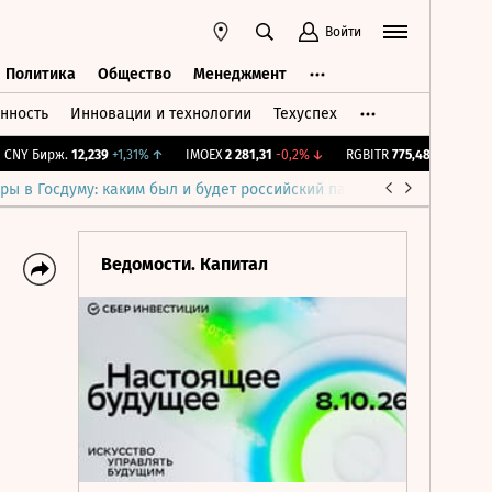
Войти
Политика
Общество
Менеджмент
нность
Инновации и технологии
Техуспех
ть
Политика
Общество
Менеджмент
Y Бирж.
12,239
+1,31%
↑
IMOEX
2 281,31
-0,2%
↓
RGBITR
775,48
-0,03%
↓
ры в Госдуму: каким был и будет российский парламент
Война н
Ведомости. Капитал