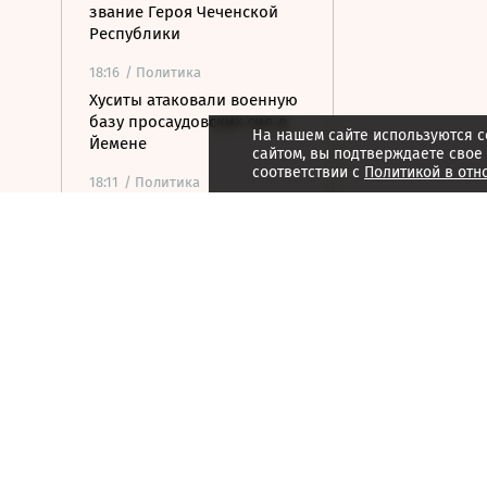
звание Героя Чеченской
Республики
18:16
/ Политика
Хуситы атаковали военную
базу просаудовских сил в
На нашем сайте используются c
Йемене
сайтом, вы подтверждаете свое
соответствии с
Политикой в отн
18:11
/ Политика
Американский сенатор
предупредил о рисках из-
за новых санкций против
России
17:47
/ Политика
Зеленский впервые
прилетел в Белград с
официальным визитом
17:23
/ Политика
Сенат США проголосовал
за ужесточение санкций