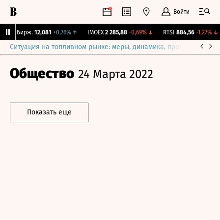
Войти
CNY Бирж.
12,081
+0,76%
↑
IMOEX
2 285,88
-0,69%
↓
RTSI
884,56
-1,27%
↓
Ситуация на топливном рынке: меры, динамика, прогнозы
Выб
Общество
24 Марта 2022
Показать еще