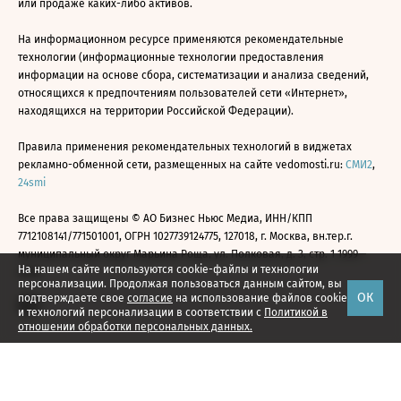
или продаже каких-либо активов.
На информационном ресурсе применяются рекомендательные
технологии (информационные технологии предоставления
информации на основе сбора, систематизации и анализа сведений,
относящихся к предпочтениям пользователей сети «Интернет»,
находящихся на территории Российской Федерации).
Правила применения рекомендательных технологий в виджетах
рекламно-обменной сети, размещенных на сайте vedomosti.ru:
СМИ2
,
24smi
Все права защищены © АО Бизнес Ньюс Медиа, ИНН/КПП
7712108141/771501001, ОГРН 1027739124775, 127018, г. Москва, вн.тер.г.
муниципальный округ Марьина Роща, ул. Полковая, д. 3, стр. 1 1999—
На нашем сайте используются cookie-файлы и технологии
2026
персонализации. Продолжая пользоваться данным сайтом, вы
ОК
подтверждаете свое
согласие
на использование файлов cookie
и технологий персонализации в соответствии с
Политикой в
отношении обработки персональных данных.