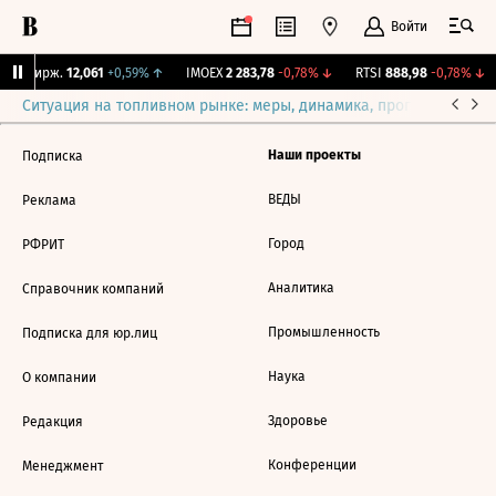
Войти
NY Бирж.
12,061
+0,59%
↑
IMOEX
2 283,78
-0,78%
↓
RTSI
888,98
-0,78%
↓
Ситуация на топливном рынке: меры, динамика, прогнозы
Выб
Наши проекты
Подписка
ВЕДЫ
Реклама
Город
РФРИТ
Аналитика
Справочник компаний
Промышленность
Подписка для юр.лиц
Наука
О компании
Здоровье
Редакция
Конференции
Менеджмент