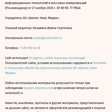
информационных технологий и массовых коммуникаций
(Роскомнадзор) от 27 ноября 2020 г. ЭЛ № ФС 77-79546
Учредитель: АО «Бизнес Ньюс Медиа»
Главный редактор: Казьмина Ирина Сергеевна
Электронная почта:
news@vedomosti.ru
Телефон:
+7 495 956-34-58
Сайт использует
IP адреса, cookie и данные геолокации
Пользователей сайта, условия использования содержатся в
Политике
в отношении обработки персональных данных АО «Бизнес Ньюс
Медиа»
Любое использование материалов допускается только при
соблюдении
правил перепечатки
и при наличии гиперссылки на
vedomosti.ru
Новости, аналитика, прогнозы и другие материалы, представленные
на данном сайте, не являются офертой или рекомендацией к покупке