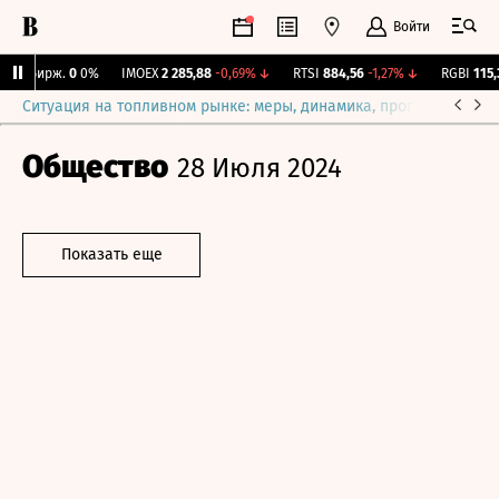
Войти
NY Бирж.
0
0%
IMOEX
2 285,88
-0,69%
↓
RTSI
884,56
-1,27%
↓
RGBI
115,3
Ситуация на топливном рынке: меры, динамика, прогнозы
Выб
Общество
28 Июля 2024
Показать еще