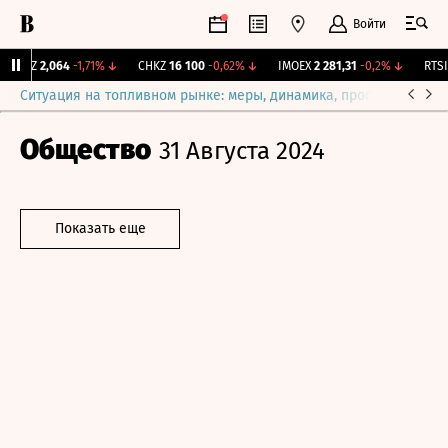
Войти
KLVZ
2,064
-1,71%
↓
CHKZ
16 100
-0,62%
↓
IMOEX
2 281,31
-0,2%
↓
RTSI
8
Ситуация на топливном рынке: меры, динамика, прогнозы
Выб
Общество
31 Августа 2024
Показать еще