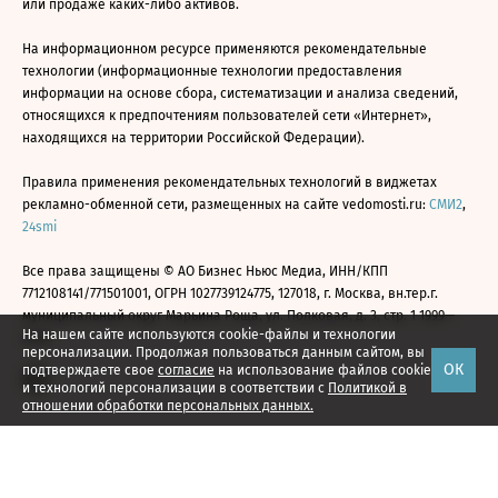
или продаже каких-либо активов.
На информационном ресурсе применяются рекомендательные
технологии (информационные технологии предоставления
информации на основе сбора, систематизации и анализа сведений,
относящихся к предпочтениям пользователей сети «Интернет»,
находящихся на территории Российской Федерации).
Правила применения рекомендательных технологий в виджетах
рекламно-обменной сети, размещенных на сайте vedomosti.ru:
СМИ2
,
24smi
Все права защищены © АО Бизнес Ньюс Медиа, ИНН/КПП
7712108141/771501001, ОГРН 1027739124775, 127018, г. Москва, вн.тер.г.
муниципальный округ Марьина Роща, ул. Полковая, д. 3, стр. 1 1999—
На нашем сайте используются cookie-файлы и технологии
2026
персонализации. Продолжая пользоваться данным сайтом, вы
ОК
подтверждаете свое
согласие
на использование файлов cookie
и технологий персонализации в соответствии с
Политикой в
отношении обработки персональных данных.