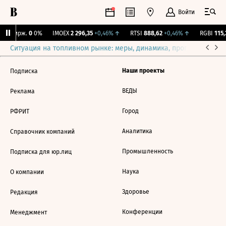
Войти
NY Бирж.
0
0%
IMOEX
2 296,35
+0,46%
↑
RTSI
888,62
+0,46%
↑
RGBI
115,3
Ситуация на топливном рынке: меры, динамика, прогнозы
Выб
Наши проекты
Подписка
ВЕДЫ
Реклама
Город
РФРИТ
Аналитика
Справочник компаний
Промышленность
Подписка для юр.лиц
Наука
О компании
Здоровье
Редакция
Конференции
Менеджмент