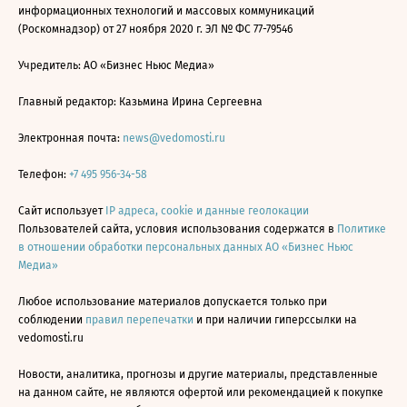
информационных технологий и массовых коммуникаций
(Роскомнадзор) от 27 ноября 2020 г. ЭЛ № ФС 77-79546
Учредитель: АО «Бизнес Ньюс Медиа»
Главный редактор: Казьмина Ирина Сергеевна
Электронная почта:
news@vedomosti.ru
Телефон:
+7 495 956-34-58
Сайт использует
IP адреса, cookie и данные геолокации
Пользователей сайта, условия использования содержатся в
Политике
в отношении обработки персональных данных АО «Бизнес Ньюс
Медиа»
Любое использование материалов допускается только при
соблюдении
правил перепечатки
и при наличии гиперссылки на
vedomosti.ru
Новости, аналитика, прогнозы и другие материалы, представленные
на данном сайте, не являются офертой или рекомендацией к покупке