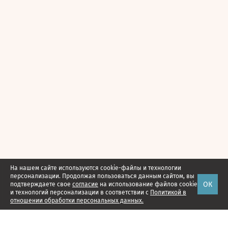
На нашем сайте используются cookie-файлы и технологии
персонализации. Продолжая пользоваться данным сайтом, вы
ОК
подтверждаете свое
согласие
на использование файлов cookie
и технологий персонализации в соответствии с
Политикой в
отношении обработки персональных данных.