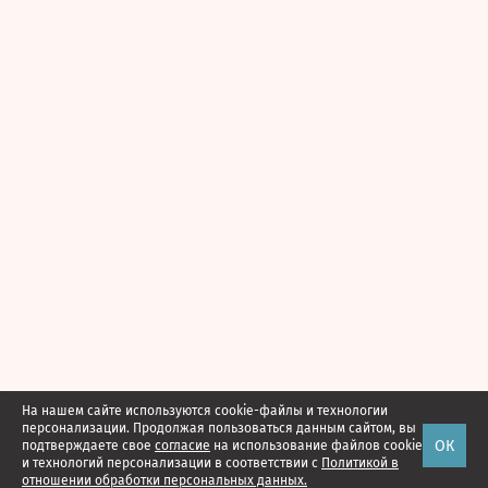
На нашем сайте используются cookie-файлы и технологии
персонализации. Продолжая пользоваться данным сайтом, вы
ОК
подтверждаете свое
согласие
на использование файлов cookie
и технологий персонализации в соответствии с
Политикой в
отношении обработки персональных данных.