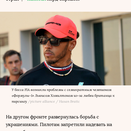
У босса FIA возникли проблемы с семикратным чемпионом
«Формулы-1» Льюисом Хэмилтоном из-за любви британца к
пирсингу
/
picture alliance / Hasan Bratic
На другом фронте развернулась борьба с
украшениями. Пилотам запретили надевать на