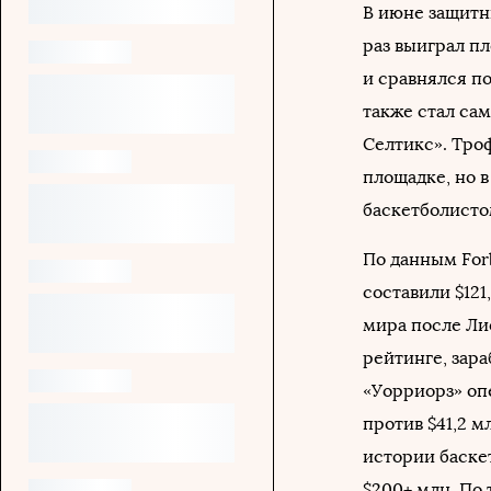
В июне защитн
раз выиграл п
и сравнялся п
также стал са
Селтикс». Тро
площадке, но 
баскетболисто
По данным For
составили $121
мира после Лио
рейтинге, зара
«Уорриорз» опе
против $41,2 м
истории баске
$200+ млн. По 