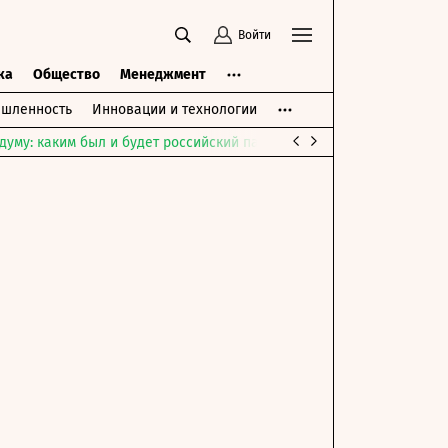
Войти
ка
Общество
Менеджмент
шленность
Инновации и технологии
думу: каким был и будет российский парламент
Война на Ближне