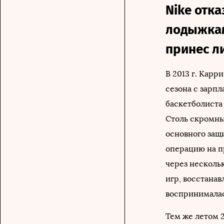
Nike отка
лодыжкам
принес л
В 2013 г. Карр
сезона с зарпл
баскетболиста 
Столь скромный
основного защ
операцию на пр
через несколь
игр, восстана
воспринималас
Тем же летом 2