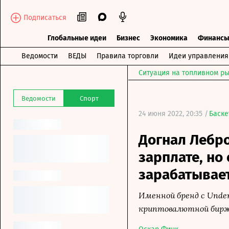
Подписаться
Глобальные идеи
Бизнес
Экономика
Финанс
Ведомости
ВЕДЫ
Правила торговли
Идеи управления
Ситуация на топливном ры
Ведомости
Спорт
24 июня 2022, 20:35 /
Баске
Догнал Лебро
зарплате, но
зарабатывае
Именной бренд с Unde
криптовалютной бир