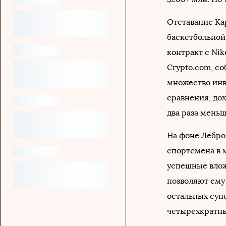
Отставание Ка
баскетбольной
контракт с Ni
Crypto.com, со
множество инв
сравнения, до
два раза меньше
На фоне Леброн
спортсмена в м
успешные влож
позволяют ему
остальных супе
четырехкратны