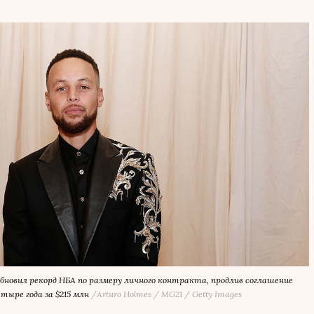
обновил рекорд НБА по размеру личного контракта, продлив соглашение
тыре года за $215 млн
/Arturo Holmes / MG21 / Getty Images