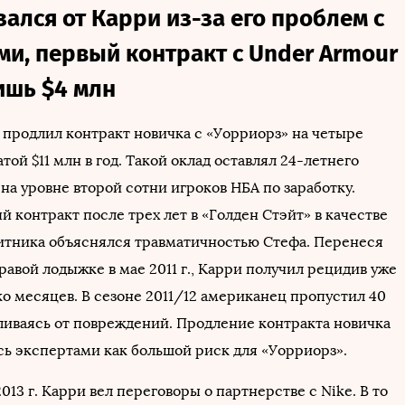
зался от Карри из-за его проблем с
и, первый контракт с Under Armour
ишь $4 млн
и продлил контракт новичка с «Уорриорз» на четыре
атой $11 млн в год. Такой оклад оставлял 24-летнего
на уровне второй сотни игроков НБА по заработку.
 контракт после трех лет в «Голден Стэйт» в качестве
итника объяснялся травматичностью Стефа. Перенеся
авой лодыжке в мае 2011 г., Карри получил рецидив уже
ко месяцев. В сезоне 2011/12 американец пропустил 40
вливаясь от повреждений. Продление контракта новичка
ь экспертами как большой риск для «Уорриорз».
013 г. Карри вел переговоры о партнерстве с Nike. В то