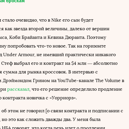
ым броскам
 стало очевидно, что в Nike его сын будет
я как звезда второй величины, далеко от вершин
са, Коби Брайанта и Кевина Дюранта. Поэтому
ну попробовать что-то новое. Так на горизонте
д Under Armour, не имевший практически никакого
 Стеф выбрал его и контракт на $4 млн — абсолютно
я сумма для рынка кроссовок. В интервью с
 Дрэймондом Грином на YouTube-канале The Volume в
рри
рассказал
, что его решение определило продление
 контракта новичка с «Уорриорз».
об этом не говорил [о связи контракта и подписании с
 но это как сложить дважды два. У меня была
 НБА говорят, что когда речь идет о продлении