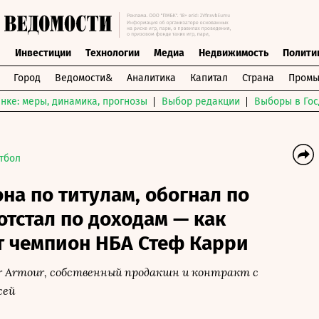
ы
Инвестиции
Технологии
Медиа
Недвижимость
Полити
Город
Ведомости&
Аналитика
Капитал
Страна
Промы
нке: меры, динамика, прогнозы
Выбор редакции
Выборы в Гос
тбол
на по титулам, обогнал по
 отстал по доходам — как
т чемпион НБА Стеф Карри
r Armour, собственный продакшн и контракт с
жей