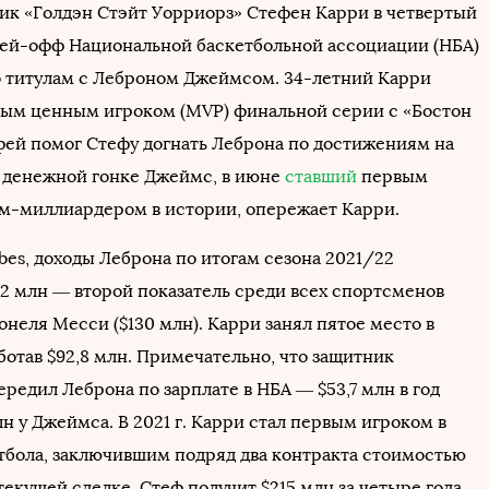
ик «Голдэн Стэйт Уорриорз» Стефен Карри в четвертый
лей-офф Национальной баскетбольной ассоциации (НБА)
о титулам с Леброном Джеймсом. 34-летний Карри
мым ценным игроком (MVP) финальной серии с «Бостон
фей помог Стефу догнать Леброна по достижениям на
в денежной гонке Джеймс, в июне
ставший
первым
м-миллиардером в истории, опережает Карри.
bes, доходы Леброна по итогам сезона 2021/22
,2 млн — второй показатель среди всех спортсменов
неля Месси ($130 млн). Карри занял пятое место в
ботав $92,8 млн. Примечательно, что защитник
редил Леброна по зарплате в НБА — $53,7 млн в год
лн у Джеймса. В 2021 г. Карри стал первым игроком в
тбола, заключившим подряд два контракта стоимостью
текущей сделке, Стеф получит $215 млн за четыре года.