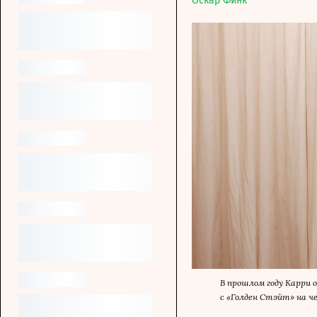
Оскар Финк
В прошлом году Карри 
с «Голден Стэйт» на че