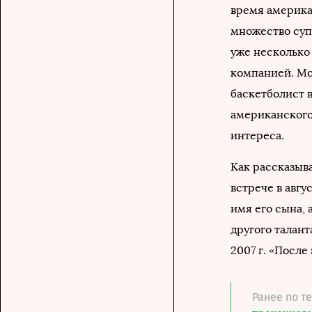
время америка
множество супе
уже несколько 
компанией. Мо
баскетболист 
американского
интереса.
Как рассказыв
встрече в авгу
имя его сына, 
другого талан
2007 г. «После
Ранее по т