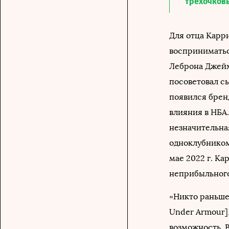
трехочков
Для отца Карри
восприниматьс
Леброна Джейм
посоветовал сы
появился брен
влияния в НБА.
незначительна
одноклубником
мае 2022 г. Ка
неприбыльного
«Никто раньше 
Under Armour],
возможность. В