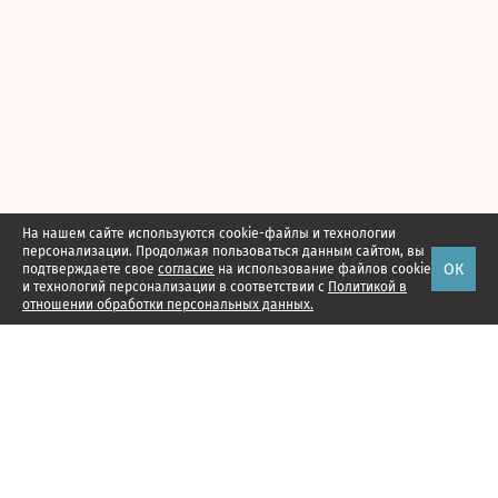
На нашем сайте используются cookie-файлы и технологии
персонализации. Продолжая пользоваться данным сайтом, вы
ОК
подтверждаете свое
согласие
на использование файлов cookie
и технологий персонализации в соответствии с
Политикой в
отношении обработки персональных данных.