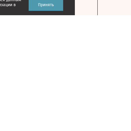
изации в
Принять
Контакты
127018, г. Москва, ул. Полковая, д. 3, стр. 1
На карте