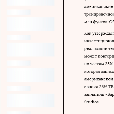
американские 
тренировочной
млн фунтов. О
Как утверждает
инвестиционны
реализации те
может повтори
по частям 25% 
которая заним
американской 
евро за 25% Т
заплатили «Бар
Studios.