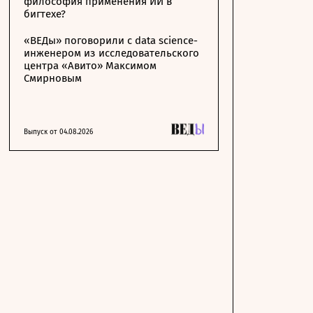
философия применения ИИ в
бигтехе?
«ВЕДы» поговорили с data science-
инженером из исследовательского
центра «Авито» Максимом
Смирновым
Выпуск от 04.08.2026