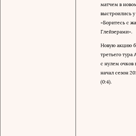
матчем в ново
выстроились у 
«Боритесь с ж
Глейзерами».
Новую акцию б
третьего тура 
с нулем очков
начал сезон 20
(0:4).