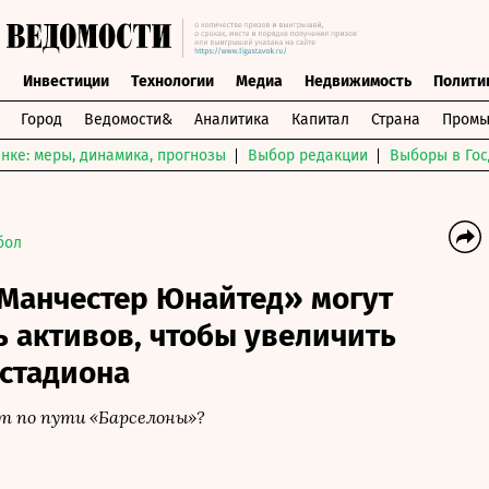
ы
Инвестиции
Технологии
Медиа
Недвижимость
Полити
Город
Ведомости&
Аналитика
Капитал
Страна
Промы
нке: меры, динамика, прогнозы
Выбор редакции
Выборы в Гос
бол
Манчестер Юнайтед» могут
ь активов, чтобы увеличить
 стадиона
ет по пути «Барселоны»?