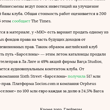
бизнесмены ведут поиск инвестиций на улучшение
 базы клуба. Общая стоимость работ оценивается в 200
б этом
сообщает
The Times.
ся в материале, у «МЮ» есть вариант продать одному из
х фондов права на часть будущих доходов от
левизионных прав. Таким образом английский клуб
ть путь «Барселоны» — этим летом каталонцы продали
телеправ в Ла Лиге и 49% акций фирмы Barça Studios,
ается аудиовизуальным контентом клуба. От
компании Sixth Street «Барселона»
получила
517 млн
В-прав. Платформа Socios.com и компания Orpheus
селоне» по 100 млн евро каждая за долю в 24,5% Barca
Кроме того, Глейзеры