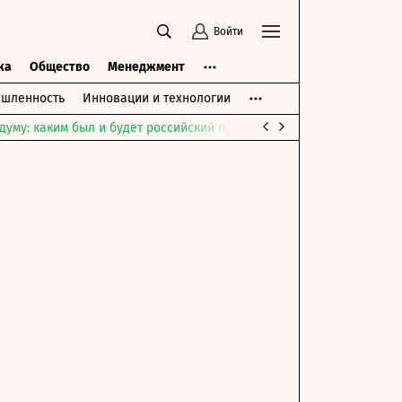
Войти
ка
Общество
Менеджмент
шленность
Инновации и технологии
думу: каким был и будет российский парламент
Война на Ближне