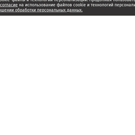
согласие
на использование файлов cookie и технологий персонал
ошении обработки персональных данных.
Об издании
Архив
Обратная связь
Редакция
Справочный центр
Менеджмент