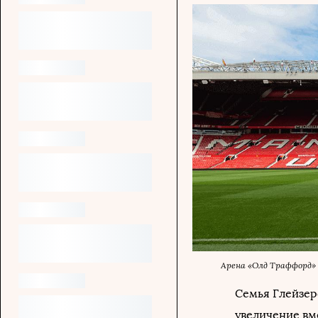
Арена «Олд Траффорд»
Семья Глейзер
увеличение вме