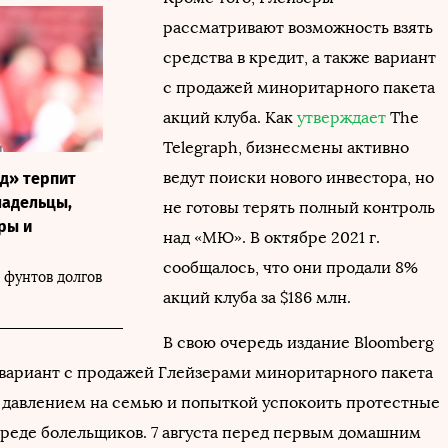
рассматривают возможность взять
средства в кредит, а также вариант
с продажей миноритарного пакета
акций клуба. Как
утверждает
The
Telegraph, бизнесмены активно
ведут поиски нового инвестора, но
д» терпит
ладельцы,
не готовы терять полный контроль
ры и
над «МЮ». В октябре 2021 г.
сообщалось, что они продали 8%
 фунтов долгов
акций клуба за $186 млн.
В свою очередь издание Bloomberg
о вариант с продажей Глейзерами миноритарного пакета
с давлением на семью и попыткой успокоить протестные
среде болельщиков. 7 августа перед первым домашним