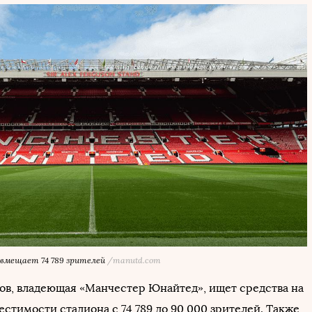
 вмещает 74 789 зрителей
/manutd.com
ов, владеющая «Манчестер Юнайтед», ищет средства на
стимости стадиона с 74 789 до 90 000 зрителей. Также