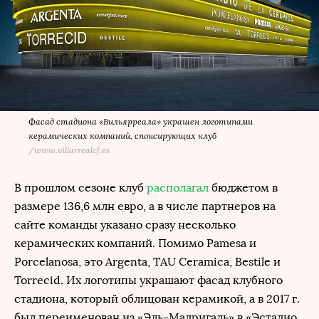
Фасад стадиона «Вильярреала» украшен логотипами
керамических компаний, спонсирующих клуб
/
www.villarrealcf.es
В прошлом сезоне клуб
располагал
бюджетом в
размере 136,6 млн евро, а в числе партнеров на
сайте команды указано сразу несколько
керамических компаний. Помимо Pamesa и
Porcelanosa, это Argenta, TAU Ceramica, Bestile и
Torrecid. Их логотипы украшают фасад клубного
стадиона, который облицован керамикой, а в 2017 г.
был переименован из «Эль-Мадригаль» в «Эстадио