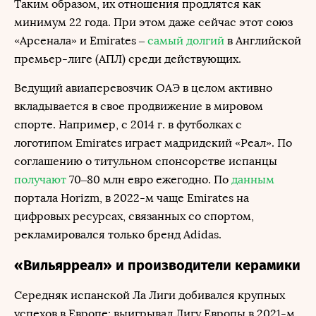
Таким образом, их отношения продлятся как
минимум 22 года. При этом даже сейчас этот союз
«Арсенала» и Emirates –
самый долгий
в Английской
премьер-лиге (АПЛ) среди действующих.
Ведущий авиаперевозчик ОАЭ в целом активно
вкладывается в свое продвижение в мировом
спорте. Например, с 2014 г. в футболках с
логотипом Emirates играет мадридский «Реал». По
соглашению о титульном спонсорстве испанцы
получают
70–80 млн евро ежегодно. По
данным
портала Horizm, в 2022-м чаще Emirates на
цифровых ресурсах, связанных со спортом,
рекламировался только бренд Adidas.
«Вильярреал» и производители керамики
Середняк испанской Ла Лиги добивался крупных
успехов в Европе: выигрывал Лигу Европы в 2021-м,