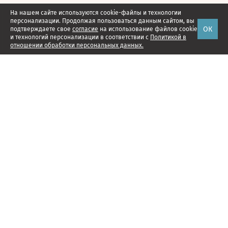
На нашем сайте используются cookie-файлы и технологии
персонализации. Продолжая пользоваться данным сайтом, вы
ОК
подтверждаете свое
согласие
на использование файлов cookie
и технологий персонализации в соответствии с
Политикой в
отношении обработки персональных данных.
Наши проекты
Подписка
Реклама
Справочник компаний
Об издании