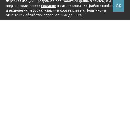
персонализации. Продолжая пользоваться данным сайтом, вы
ОК
подтверждаете свое
согласие
на использование файлов cookie
и технологий персонализации в соответствии с
Политикой в
отношении обработки персональных данных.
Наши проекты
Подписка
Реклама
Справочник компаний
Об издании
Редакция