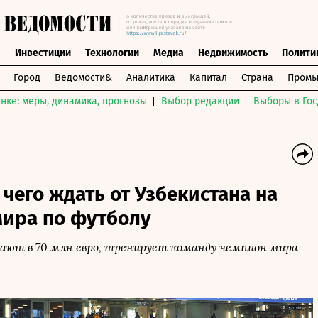
ы
Инвестиции
Технологии
Медиа
Недвижимость
Полити
Город
Ведомости&
Аналитика
Капитал
Страна
Промы
нке: меры, динамика, прогнозы
Выбор редакции
Выборы в Гос
 чего ждать от Узбекистана на
мира по футболу
вают в 70 млн евро, тренирует команду чемпион мира