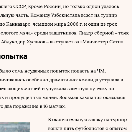
вшего СССР, кроме России, но только одной удалось
льную часть. Команду Узбекистана везет на турнир
о Каннаваро, чемпион мира 2006 г. и один из трех
Золотого мяча» среди защитников. Лидер сборной – тоже
 Абдукодир Хусанов – выступает за «Манчестер Сити».
попытка
 было семь неудачных попыток попасть на ЧМ,
анчивались особенно драматично: команда уступала в
решающих матчей и упускала заветную путевку по
ых и пропущенных мячей. Восьмая кампания оказалась
о два поражения в 16 матчах.
В окончательную заявку на турнир
вошли пять футболистов с опытом