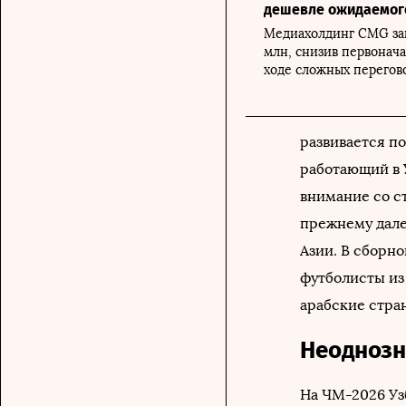
дешевле ожидаемог
Медиахолдинг CMG за
млн, снизив первонач
ходе сложных перегов
развивается по
работающий в 
внимание со с
прежнему дале
Азии. В сборн
футболисты из 
арабские стран
Неоднозн
На ЧМ-2026 Уз