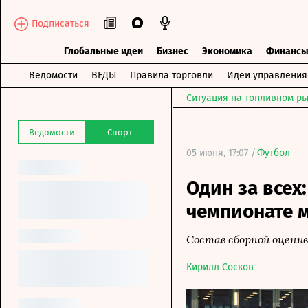
Подписаться
Глобальные идеи
Бизнес
Экономика
Финанс
Ведомости
ВЕДЫ
Правила торговли
Идеи управления
Ситуация на топливном ры
Ведомости
Спорт
05 июня, 17:07 /
Футбол
Один за всех:
чемпионате 
Состав сборной оцени
Кирилл Сосков