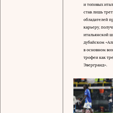
и топовых итал
став лишь тре
обладателей пр
карьеру, полу
итальянской шк
дубайском «Ал
в основном воз
трофеи как тр
Эвергранд».