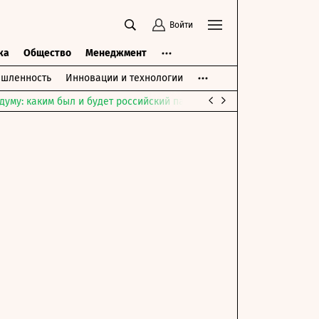
Войти
ка
Общество
Менеджмент
шленность
Инновации и технологии
думу: каким был и будет российский парламент
Война на Ближне