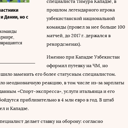
специалиста Тимура Кападзе, в
прошлом легендарного игрока
частники
и Дании, но с
узбекистанской национальной
команды (провел за нее больше 100
 команды
матчей, до 2017 г. держался в
урнире,
звращаются
рекордсменах).
Именно при Кападзе Узбекистан
оформил путевку на ЧМ, но
ешило заменить его более статусным специалистом.
ло неоднозначную реакцию, в том числе из-за зарплаты
данным «Спорт-экспресса», услуги итальянца и его
йдутся приблизительно в 4 млн евро в год. В штаб
ел и Кападзе.
пециалист делает ставку на оборону: согласно