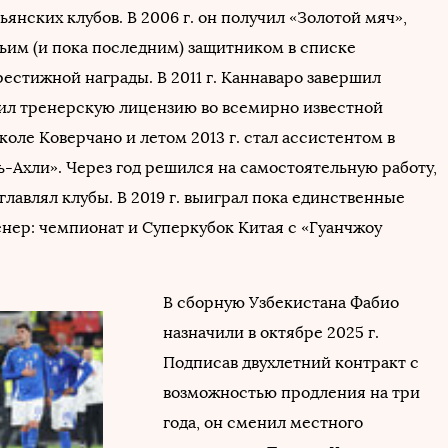
ьянских клубов. В 2006 г. он получил «Золотой мяч»,
тьим (и пока последним) защитником в списке
естижной награды. В 2011 г. Каннаваро завершил
чил тренерскую лицензию во всемирно известной
оле Коверчано и летом 2013 г. стал ассистентом в
ь-Ахли». Через год решился на самостоятельную работу,
главлял клубы. В 2019 г. выиграл пока единственные
енер: чемпионат и Суперкубок Китая с «Гуанчжоу
В сборную Узбекистана Фабио
назначили в октябре 2025 г.
Подписав двухлетний контракт с
возможностью продления на три
года, он сменил местного