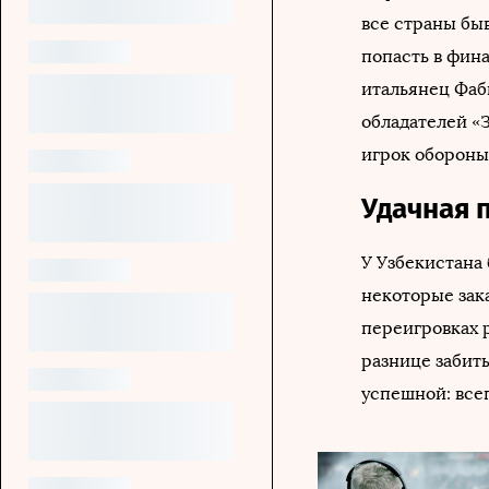
все страны бы
попасть в фина
итальянец Фаби
обладателей «
игрок обороны
Удачная 
У Узбекистана
некоторые зак
переигровках 
разнице забит
успешной: всег