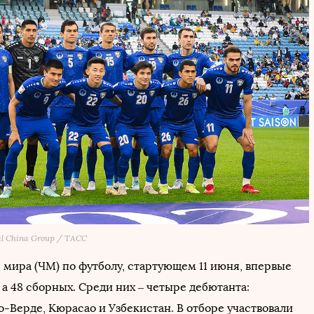
l China Group / ТАСС
 мира (ЧМ) по футболу, стартующем 11 июня, впервые
 а 48 сборных. Среди них – четыре дебютанта:
о-Верде, Кюрасао и Узбекистан. В отборе участвовали