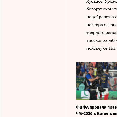
Хусанов. Урож
белорусской к
перебрался в я
полтора сезона
твердого основ
трофея, зарабо
похвалу от Пеп
ФИФА продала прав
ЧМ-2026 в Китае в п