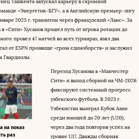
енец Ташкента запускал карьеру в скромной
оманде «Энергетик-БГУ», а в Английскую премьер-лигу
нваре 2025 г. транзитом через французский «Ланс». За
 в «Сити» Хусанов прошел путь от игрока ротации до
ного: провел 47 матчей во всех турнирах, взял два
тал от ESPN прозвище «гроза единоборств» и заслужил
а Гвардиолы.
Переход Хусанова в «Манчестер
Сити» и выход сборной на ЧМ-2026
фиксируют системный прогресс
узбекского футбола. В 2023 г.
Узбекистан выиграл Кубок Азии
среди юношей до 20 лет (U20),
через два года повторив успех на
а на показ
ять раз
уровне U17. Дважды сборная