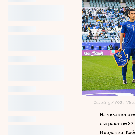
Gao Meng / VCG / Visua
На чемпионате
сыграют не 32,
Иордания, Каб