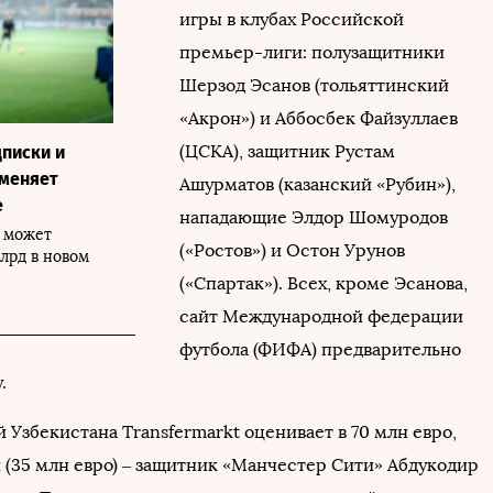
игры в клубах Российской
премьер-лиги: полузащитники
Шерзод Эсанов (тольяттинский
«Акрон») и Аббосбек Файзуллаев
(ЦСКА), защитник Рустам
дписки и
 меняет
Ашурматов (казанский «Рубин»),
е
нападающие Элдор Шомуродов
 может
(«Ростов») и Остон Урунов
лрд в новом
(«Спартак»). Всех, кроме Эсанова,
сайт Международной федерации
футбола (ФИФА) предварительно
у.
 Узбекистана Transfermarkt оценивает в 70 млн евро,
 (35 млн евро) – защитник «Манчестер Сити» Абдукодир