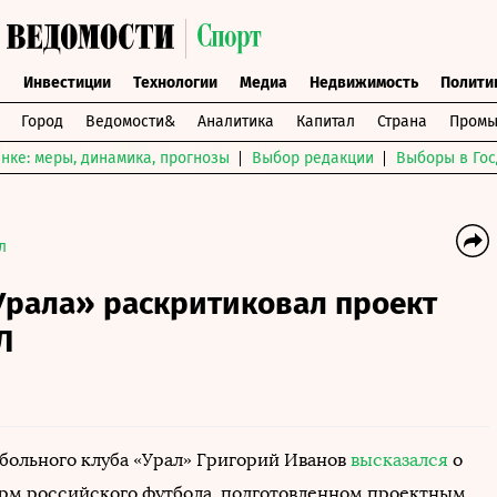
ы
Инвестиции
Технологии
Медиа
Недвижимость
Полити
Город
Ведомости&
Аналитика
Капитал
Страна
Промы
нке: меры, динамика, прогнозы
Выбор редакции
Выборы в Гос
л
Урала» раскритиковал проект
Л
больного клуба «Урал» Григорий Иванов
высказался
о
рм российского футбола, подготовленном проектным