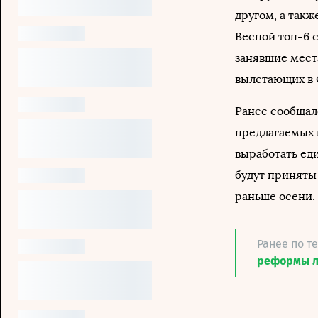
другом, а такж
Весной топ-6 
занявшие места
вылетающих в
Ранее сообщал
предлагаемых 
выработать ед
будут приняты
раньше осени.
Ранее по т
реформы л