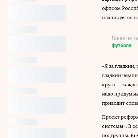
офисом Россий
планируется в
Ранее по т
футбола
«Я за гладкий
гладкий чемпи
круга — каждый
надо придумыв
приводит слова
Проект реформ
системы». В о
подгруппы. Вн