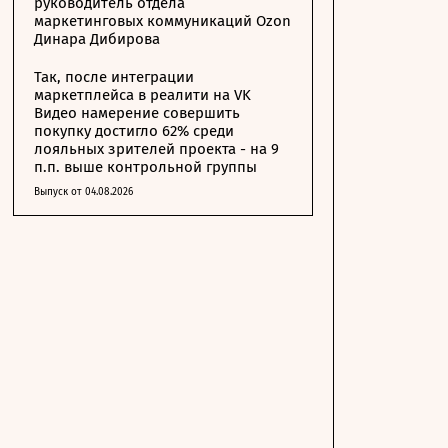
руководитель отдела
маркетинговых коммуникаций Ozon
Динара Дибирова
Так, после интеграции
маркетплейса в реалити на VK
Видео намерение совершить
покупку достигло 62% среди
лояльных зрителей проекта - на 9
п.п. выше контрольной группы
Выпуск от 04.08.2026