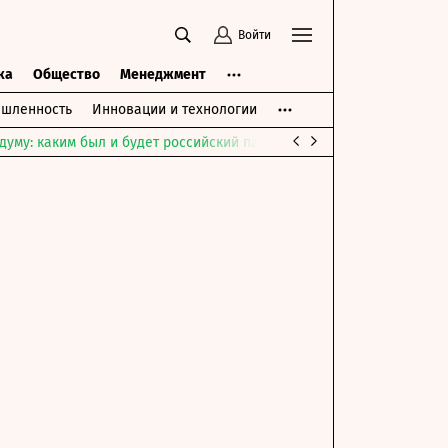
Войти
ка
Общество
Менеджмент
шленность
Инновации и технологии
думу: каким был и будет российский парламент
Война на Ближне