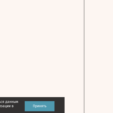
ься данным
изации в
Принять